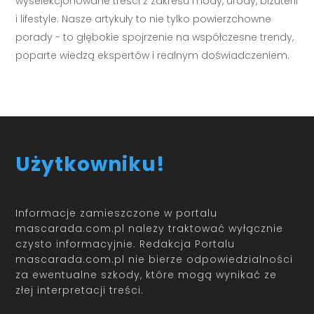
wyselekcjonowane treści z zakresu mody, urody, biżuterii
i lifestyle. Nasze artykuły to nie tylko powierzchowne
porady - to głębokie spojrzenie na współczesne trendy,
poparte wiedzą ekspertów i realnym doświadczeniem.
Użytkowniku!
Informacje zamieszczone w portalu
mascarada.com.pl należy traktować wyłącznie
czysto informacyjnie. Redakcja Portalu
mascarada.com.pl nie bierze odpowiedzialności
za ewentualne szkody, które mogą wynikać ze
złej interpretacji treści.