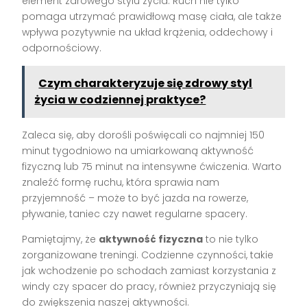
element zdrowego stylu życia. Ruch nie tylko
pomaga utrzymać prawidłową masę ciała, ale także
wpływa pozytywnie na układ krążenia, oddechowy i
odpornościowy.
Czym charakteryzuje się zdrowy styl
życia w codziennej praktyce?
Zaleca się, aby dorośli poświęcali co najmniej 150
minut tygodniowo na umiarkowaną aktywność
fizyczną lub 75 minut na intensywne ćwiczenia. Warto
znaleźć formę ruchu, która sprawia nam
przyjemność – może to być jazda na rowerze,
pływanie, taniec czy nawet regularne spacery.
Pamiętajmy, że
aktywność fizyczna
to nie tylko
zorganizowane treningi. Codzienne czynności, takie
jak wchodzenie po schodach zamiast korzystania z
windy czy spacer do pracy, również przyczyniają się
do zwiększenia naszej aktywności.