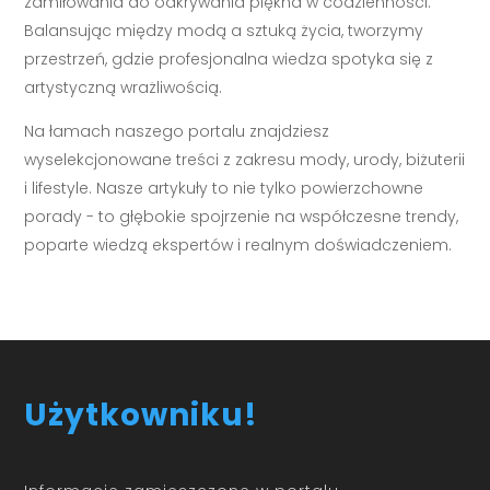
zamiłowania do odkrywania piękna w codzienności.
Balansując między modą a sztuką życia, tworzymy
przestrzeń, gdzie profesjonalna wiedza spotyka się z
artystyczną wrażliwością.
Na łamach naszego portalu znajdziesz
wyselekcjonowane treści z zakresu mody, urody, biżuterii
i lifestyle. Nasze artykuły to nie tylko powierzchowne
porady - to głębokie spojrzenie na współczesne trendy,
poparte wiedzą ekspertów i realnym doświadczeniem.
Użytkowniku!