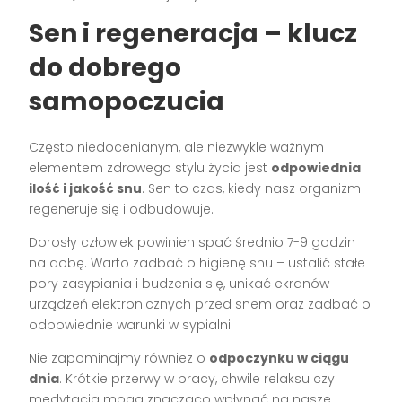
Sen i regeneracja – klucz
do dobrego
samopoczucia
Często niedocenianym, ale niezwykle ważnym
elementem zdrowego stylu życia jest
odpowiednia
ilość i jakość snu
. Sen to czas, kiedy nasz organizm
regeneruje się i odbudowuje.
Dorosły człowiek powinien spać średnio 7-9 godzin
na dobę. Warto zadbać o higienę snu – ustalić stałe
pory zasypiania i budzenia się, unikać ekranów
urządzeń elektronicznych przed snem oraz zadbać o
odpowiednie warunki w sypialni.
Nie zapominajmy również o
odpoczynku w ciągu
dnia
. Krótkie przerwy w pracy, chwile relaksu czy
medytacja mogą znacząco wpłynąć na nasze