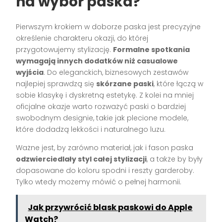
na wybór paska?
Pierwszym krokiem w doborze paska jest precyzyjne
określenie charakteru okazji, do której
przygotowujemy stylizację.
Formalne spotkania
wymagają innych dodatków niż casualowe
wyjścia
. Do eleganckich, biznesowych zestawów
najlepiej sprawdzą się
skórzane paski
, które łączą w
sobie klasykę i dyskretną estetykę. Z kolei na mniej
oficjalne okazje warto rozważyć paski o bardziej
swobodnym designie, takie jak plecione modele,
które dodadzą lekkości i naturalnego luzu.
Ważne jest, by zarówno materiał, jak i fason paska
odzwierciedlały styl całej stylizacji
, a także by były
dopasowane do koloru spodni i reszty garderoby.
Tylko wtedy możemy mówić o pełnej harmonii.
Jak przywrócić blask paskowi do Apple
Watch?