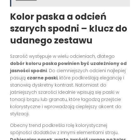
Kolor paska a odcień
szarych spodni – klucz do
udanego zestawu
Szarość występuje w wielu odcieniach, dlatego
dobór koloru paska powinien być uzależniony od
jasności spodni
. Do ciemniejszych odcieni najlepiej
pasują
czarne paski
, które podkreślają elegancję i
stanowią dyskretny kontrast. Natomiast do
jaśniejszych szarości idealnie wpisują się paski w
tonacji brązu lub granatu, które łagodzą przejście
kolorystyczne i wprowadzają cieplejszy akcent do
stylizacji.
Obecny trend podkreśla rolę kolorystycznej
spójności dodatków z innymi elementami stroju.
Dobierając pasek, warto zwrócić uwagę na kolor