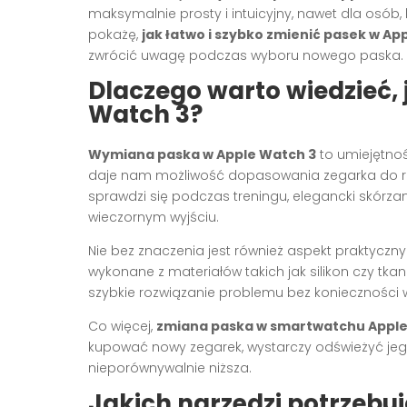
maksymalnie prosty i intuicyjny, nawet dla osób, 
pokażę,
jak łatwo i szybko zmienić pasek w Ap
zwrócić uwagę podczas wyboru nowego paska.
Dlaczego warto wiedzieć,
Watch 3?
Wymiana paska w Apple Watch 3
to umiejętnoś
daje nam możliwość dopasowania zegarka do róż
sprawdzi się podczas treningu, elegancki skórz
wieczornym wyjściu.
Nie bez znaczenia jest również aspekt praktyczny
wykonane z materiałów takich jak silikon czy tk
szybkie rozwiązanie problemu bez konieczności wi
Co więcej,
zmiana paska w smartwatchu Appl
kupować nowy zegarek, wystarczy odświeżyć je
nieporównywalnie niższa.
Jakich narzędzi potrzebu