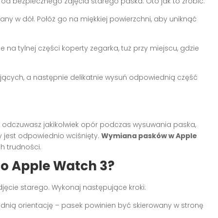
od bezpiecznego zdjęcia starego paska. Oto jak to zrobić:
wany w dół. Połóż go na miękkiej powierzchni, aby uniknąć
 na tylnej części koperty zegarka, tuż przy miejscu, gdzie
niających, a następnie delikatnie wysuń odpowiednią część
li odczuwasz jakikolwiek opór podczas wysuwania paska,
cy jest odpowiednio wciśnięty.
Wymiana pasków w Apple
h trudności.
do Apple Watch 3?
djęcie starego. Wykonaj następujące kroki:
ednią orientację – pasek powinien być skierowany w stronę