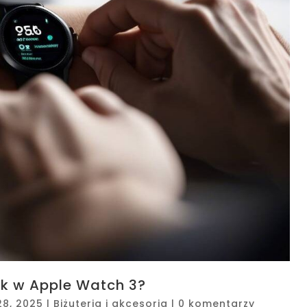
ek w Apple Watch 3?
28, 2025
|
Biżuteria i akcesoria
|
0 komentarzy