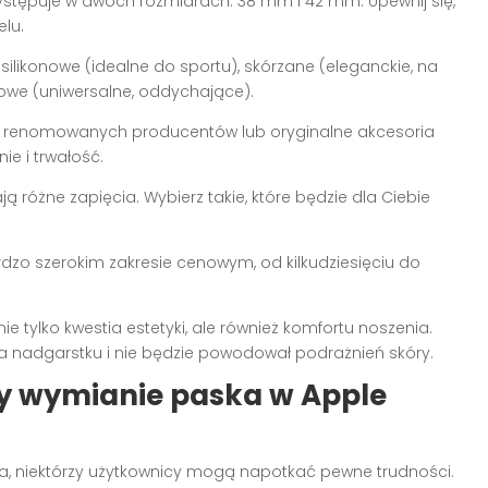
stępuje w dwóch rozmiarach: 38 mm i 42 mm. Upewnij się,
lu.
ilikonowe (idealne do sportu), skórzane (eleganckie, na
nowe (uniwersalne, oddychające).
d renomowanych producentów lub oryginalne akcesoria
e i trwałość.
 różne zapięcia. Wybierz takie, które będzie dla Ciebie
dzo szerokim zakresie cenowym, od kilkudziesięciu do
nie tylko kwestia estetyki, ale również komfortu noszenia.
na nadgarstku i nie będzie powodował podrażnień skóry.
zy wymianie paska w Apple
ta, niektórzy użytkownicy mogą napotkać pewne trudności.