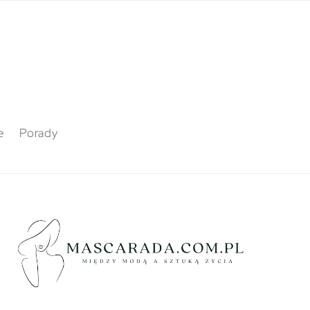
e
Porady