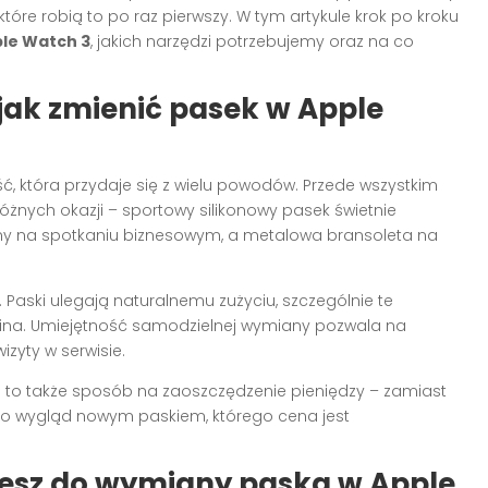
które robią to po raz pierwszy. W tym artykule krok po kroku
ple Watch 3
, jakich narzędzi potrzebujemy oraz na co
 jak zmienić pasek w Apple
ć, która przydaje się z wielu powodów. Przede wszystkim
nych okazji – sportowy silikonowy pasek świetnie
any na spotkaniu biznesowym, a metalowa bransoleta na
. Paski ulegają naturalnemu zużyciu, szczególnie te
anina. Umiejętność samodzielnej wymiany pozwala na
zyty w serwisie.
e
to także sposób na zaoszczędzenie pieniędzy – zamiast
go wygląd nowym paskiem, którego cena jest
jesz do wymiany paska w Apple