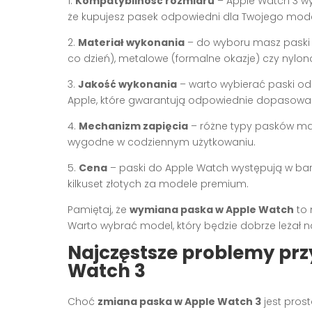
1.
Kompatybilność rozmiaru
– Apple Watch 3 wy
że kupujesz pasek odpowiedni dla Twojego mode
2.
Materiał wykonania
– do wyboru masz paski s
co dzień), metalowe (formalne okazje) czy nylo
3.
Jakość wykonania
– warto wybierać paski o
Apple, które gwarantują odpowiednie dopasowani
4.
Mechanizm zapięcia
– różne typy pasków mają
wygodne w codziennym użytkowaniu.
5.
Cena
– paski do Apple Watch występują w bar
kilkuset złotych za modele premium.
Pamiętaj, że
wymiana paska w Apple Watch
to 
Warto wybrać model, który będzie dobrze leżał 
Najczęstsze problemy pr
Watch 3
Choć
zmiana paska w Apple Watch 3
jest pros