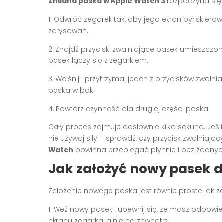
Zmiana paska w Apple Watch 3
rozpoczyna się 
1. Odwróć zegarek tak, aby jego ekran był skiero
zarysowań.
2. Znajdź przyciski zwalniające pasek umieszczone
pasek łączy się z zegarkiem.
3. Wciśnij i przytrzymaj jeden z przycisków zwal
paska w bok.
4. Powtórz czynność dla drugiej części paska.
Cały proces zajmuje dosłownie kilka sekund. Jeś
nie używaj siły – sprawdź, czy przycisk zwalniają
Watch
powinna przebiegać płynnie i bez żadnyc
Jak założyć nowy pasek 
Założenie nowego paska jest równie proste jak z
1. Weź nowy pasek i upewnij się, że masz odpowi
ekranu zegarka, a nie na zewnątrz.