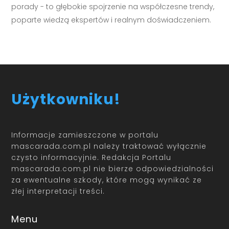
porady - to głębokie spojrzenie na współczesne trendy,
poparte wiedzą ekspertów i realnym doświadczeniem.
Użytkowniku!
Informacje zamieszczone w portalu
mascarada.com.pl należy traktować wyłącznie
czysto informacyjnie. Redakcja Portalu
mascarada.com.pl nie bierze odpowiedzialności
za ewentualne szkody, które mogą wynikać ze
złej interpretacji treści.
Menu