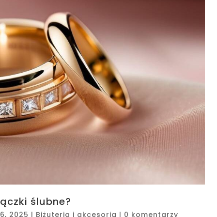
ączki ślubne?
26, 2025
|
Biżuteria i akcesoria
|
0 komentarzy