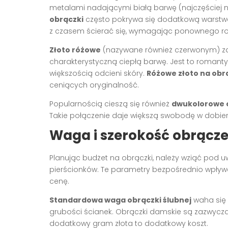
metalami nadającymi białą barwę (najczęściej nik
obrączki
często pokrywa się dodatkową warstwą 
z czasem ścierać się, wymagając ponownego r
Złoto różowe
(nazywane również czerwonym) zaw
charakterystyczną ciepłą barwę. Jest to romanty
większością odcieni skóry.
Różowe złoto na obr
ceniących oryginalność.
Popularnością cieszą się również
dwukolorowe o
Takie połączenie daje większą swobodę w dobiera
Waga i szerokość obrączek
Planując budżet na obrączki, należy wziąć pod uw
pierścionków. Te parametry bezpośrednio wpływaj
cenę.
Standardowa waga obrączki ślubnej
waha się 
grubości ścianek. Obrączki damskie są zazwyczaj
dodatkowy gram złota to dodatkowy koszt.