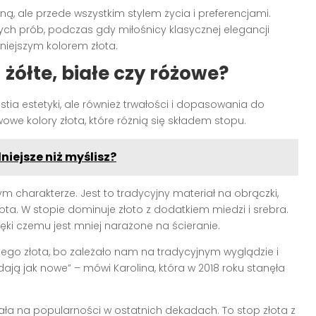
ną, ale przede wszystkim stylem życia i preferencjami.
ych prób, podczas gdy miłośnicy klasycznej elegancji
iejszym kolorem złota.
 żółte, białe czy różowe?
estia estetyki, ale również trwałości i dopasowania do
we kolory złota, które różnią się składem stopu.
niejsze niż myślisz?
charakterze. Jest to tradycyjny materiał na obrączki,
łota. W stopie dominuje złoto z dodatkiem miedzi i srebra.
ki czemu jest mniej narażone na ścieranie.
tego złota, bo zależało nam na tradycyjnym wyglądzie i
dają jak nowe” – mówi Karolina, która w 2018 roku stanęła
ała na popularności w ostatnich dekadach. To stop złota z