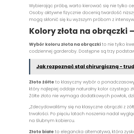
Wybierając próbę, warto kierować się nie tylko ce
Osoby aktywne fizycznie docenią twardość niższ
mogą skłonić się ku wyższym próbom z intensywn
Kolory złota na obrączki –
Wybór koloru złota na obrączki
to nie tylko kw
codziennej garderoby. Dostępne są trzy podstawo
Jak rozpoznać stal chirurgiczną - trud
Złoto żółte
to klasyczny wybór o ponadczasowym 
który najlepiej oddaje naturalny kolor czystego z
Żółte złoto nie wymaga dodatkowych powłok, dzię
„Zdecydowaliśmy się na klasyczne obrączki z żół
trwałości. Po pięciu latach noszenia nadal wyglą
na ślubnym kobiercu.
Złoto białe
to elegancka alternatywa, która zysk