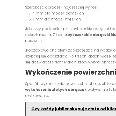
Szerokość obrączek najczęściej wynosi:
– 3-4 mm dla modeli damskich
– 5-7 mm dla modeli męskich
Jubilerzy podkreślają, że zbyt cienkie obrączki 
odkształcenia. Z kolei
zbyt szerokie obrączki ś
noszeniu.
„Początkowo chciałem zaoszczędzić na wadze obrąc
szybciej się odkształcą. Po trzech latach widzę, 
się doświadczeniem Marcin, który wybrał obrączk
Wykończenie powierzchni 
Sposób wykończenia powierzchni obrączek to czę
wykończenia złotych obrączek
wpływa nie tylk
użytkowania.
Czy każdy jubiler skupuje złoto od kli