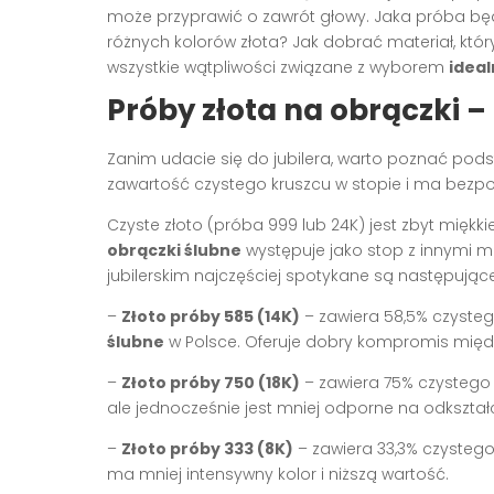
może przyprawić o zawrót głowy. Jaka próba bę
różnych kolorów złota? Jak dobrać materiał, któ
wszystkie wątpliwości związane z wyborem
ideal
Próby złota na obrączki 
Zanim udacie się do jubilera, warto poznać pod
zawartość czystego kruszcu w stopie i ma bezpoś
Czyste złoto (próba 999 lub 24K) jest zbyt mię
obrączki ślubne
występuje jako stop z innymi m
jubilerskim najczęściej spotykane są następując
–
Złoto próby 585 (14K)
– zawiera 58,5% czystego
ślubne
w Polsce. Oferuje dobry kompromis między
–
Złoto próby 750 (18K)
– zawiera 75% czystego z
ale jednocześnie jest mniej odporne na odkształ
–
Złoto próby 333 (8K)
– zawiera 33,3% czystego 
ma mniej intensywny kolor i niższą wartość.