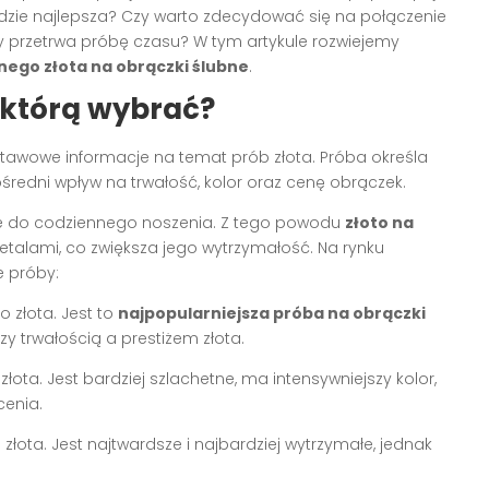
dzie najlepsza? Czy warto zdecydować się na połączenie
ry przetrwa próbę czasu? W tym artykule rozwiejemy
nego złota na obrączki ślubne
.
– którą wybrać?
stawowe informacje na temat prób złota. Próba określa
redni wpływ na trwałość, kolor oraz cenę obrączek.
kkie do codziennego noszenia. Z tego powodu
złoto na
etalami, co zwiększa jego wytrzymałość. Na rynku
e próby:
 złota. Jest to
najpopularniejsza próba na obrączki
 trwałością a prestiżem złota.
łota. Jest bardziej szlachetne, ma intensywniejszy kolor,
cenia.
złota. Jest najtwardsze i najbardziej wytrzymałe, jednak