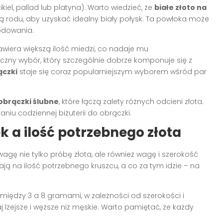
iel, pallad lub platyna). Warto wiedzieć, że
białe złoto na
rodu, aby uzyskać idealny biały połysk. Ta powłoka może
odowania.
iera większą ilość miedzi, co nadaje mu
czny wybór, który szczególnie dobrze komponuje się z
ączki
staje się coraz popularniejszym wyborem wśród par
brączki ślubne
, które łączą zalety różnych odcieni złota.
niu codziennej biżuterii do obrączki.
 a ilość potrzebnego złota
agę nie tylko próbę złota, ale również wagę i szerokość
ą na ilość potrzebnego kruszcu, a co za tym idzie – na
między 3 a 8 gramami, w zależności od szerokości i
 lżejsze i węższe niż męskie. Warto pamiętać, że każdy