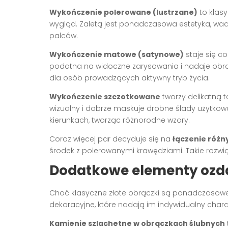
Wykończenie polerowane (lustrzane)
to klas
wygląd. Zaletą jest ponadczasowa estetyka, wad
palców.
Wykończenie matowe (satynowe)
staje się c
podatna na widoczne zarysowania i nadaje obrą
dla osób prowadzących aktywny tryb życia.
Wykończenie szczotkowane
tworzy delikatną t
wizualny i dobrze maskuje drobne ślady użytko
kierunkach, tworząc różnorodne wzory.
Coraz więcej par decyduje się na
łączenie róż
środek z polerowanymi krawędziami. Takie rozwi
Dodatkowe elementy ozda
Choć klasyczne złote obrączki są ponadczasowe
dekoracyjne, które nadają im indywidualny chara
Kamienie szlachetne w obrączkach ślubnych