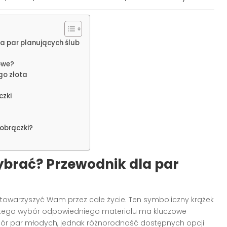
la par planujących ślub
żowe?
go złota
czki
obrączki?
wybrać? Przewodnik dla par
e towarzyszyć Wam przez całe życie. Ten symboliczny krążek
dlatego wybór odpowiedniego materiału ma kluczowe
bór par młodych, jednak różnorodność dostępnych opcji