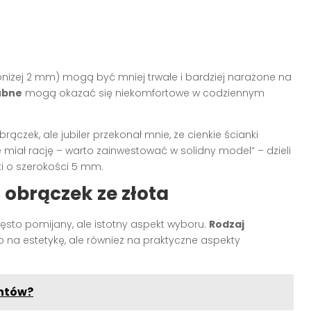
(poniżej 2 mm) mogą być mniej trwałe i bardziej narażone na
lubne
mogą okazać się niekomfortowe w codziennym
zek, ale jubiler przekonał mnie, że cienkie ścianki
że miał rację – warto zainwestować w solidny model” – dzieli
i o szerokości 5 mm.
obrączek ze złota
sto pomijany, ale istotny aspekt wyboru.
Rodzaj
o na estetykę, ale również na praktyczne aspekty
entów?