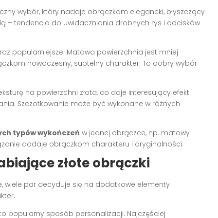
yczny wybór, który nadaje obrączkom elegancki, błyszczący
ą – tendencja do uwidaczniania drobnych rys i odcisków
oraz popularniejsze. Matowa powierzchnia jest mniej
czkom nowoczesny, subtelny charakter. To dobry wybór
eksturę na powierzchni złota, co daje interesujący efekt
wania. Szczotkowanie może być wykonane w różnych
nych typów wykończeń
w jednej obrączce, np. matowy
ązanie dodaje obrączkom charakteru i oryginalności.
biające złote obrączki
, wiele par decyduje się na dodatkowe elementy
kter.
to popularny sposób personalizacji. Najczęściej