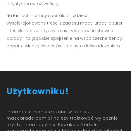
artystyczną wrażliwością.
Na łamach naszego portalu znajdziesz
wyselekcjonowane treści z zakresu mody, urody, biżuterii
i lifestyle. Nasze artykuły to nie tylko powierzchowne
porady - to głębokie spojrzenie na współczesne trendy,
poparte wiedzą ekspertów i realnym doświadczeniem.
Użytkowniku!
Informacje zamieszczone w portalu
mascarada.com.pl należy traktować wyłącznie
czysto informacyjnie. Redakcja Portalu
mascarada.com.pl nie bierze odpowiedzialności