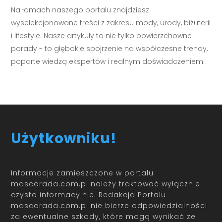
Na łamach naszego portalu znajdziesz
wyselekcjonowane treści z zakresu mody, urody, biżuterii
i lifestyle. Nasze artykuły to nie tylko powierzchowne
porady - to głębokie spojrzenie na współczesne trendy,
poparte wiedzą ekspertów i realnym doświadczeniem.
Użytkowniku!
Informacje zamieszczone w portalu
mascarada.com.pl należy traktować wyłącznie
czysto informacyjnie. Redakcja Portalu
mascarada.com.pl nie bierze odpowiedzialności
za ewentualne szkody, które mogą wynikać ze