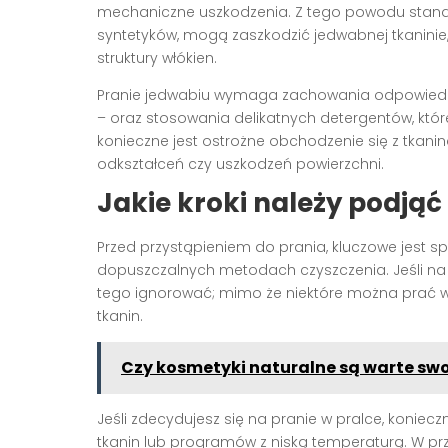
mechaniczne uszkodzenia. Z tego powodu stan
syntetyków, mogą zaszkodzić jedwabnej tkaninie,
struktury włókien.
Pranie jedwabiu wymaga zachowania odpowiednie
– oraz stosowania delikatnych detergentów, któr
konieczne jest ostrożne obchodzenie się z tkanin
odkształceń czy uszkodzeń powierzchni.
Jakie kroki należy podją
Przed przystąpieniem do prania, kluczowe jest sp
dopuszczalnych metodach czyszczenia. Jeśli na e
tego ignorować; mimo że niektóre można prać w
tkanin.
Czy kosmetyki naturalne są warte swo
Jeśli zdecydujesz się na pranie w pralce, konie
tkanin lub programów z niską temperaturą. W pr