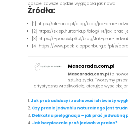
pościel zawsze będzie wyglądała jak nowa.
Źródła:
[1] https://almania.pl/blog/blog/jak-prac-je
[2] https://sklep.hurtania.pl/blog/114/jak-pra
[3] https://i-posciel.pl/pl/blog/Jak-prac-jed
[4] https://www.peek-cloppenburg.pl/pl/s/por
Mascarada.com.pl
Mascarada.com.pl
to nowoc
sztuką życia. Tworzymy przest
artystyczną wrażliwością, oferując wyselekcjono
Jak prać adidasy i zachować ich świeży wyg
Czy pranie jedwabiu naturalnego jest trud
Delikatna pielęgnacja – jak prać jedwabną
Jak bezpiecznie prać jedwab w pralce?