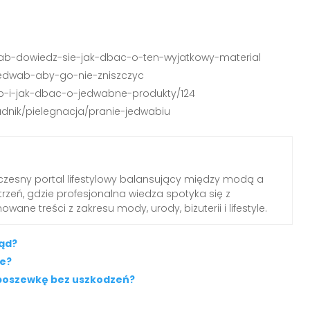
dwab-dowiedz-sie-jak-dbac-o-ten-wyjatkowy-material
c-jedwab-aby-go-nie-zniszczyc
wab-i-jak-dbac-o-jedwabne-produkty/124
adnik/pielegnacja/pranie-jedwabiu
zesny portal lifestylowy balansujący między modą a
rzeń, gdzie profesjonalna wiedza spotyka się z
wane treści z zakresu mody, urody, biżuterii i lifestyle.
ląd?
ne?
 poszewkę bez uszkodzeń?