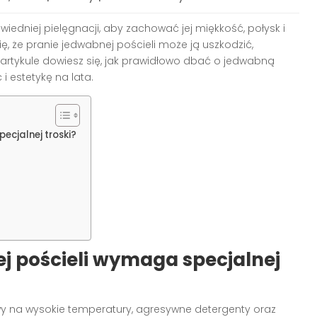
edniej pielęgnacji, aby zachować jej miękkość, połysk i
ię, że pranie jedwabnej pościeli może ją uszkodzić,
 artykule dowiesz się, jak prawidłowo dbać o jedwabną
i estetykę na lata.
ecjalnej troski?
u
j pościeli wymaga specjalnej
liwy na wysokie temperatury, agresywne detergenty oraz