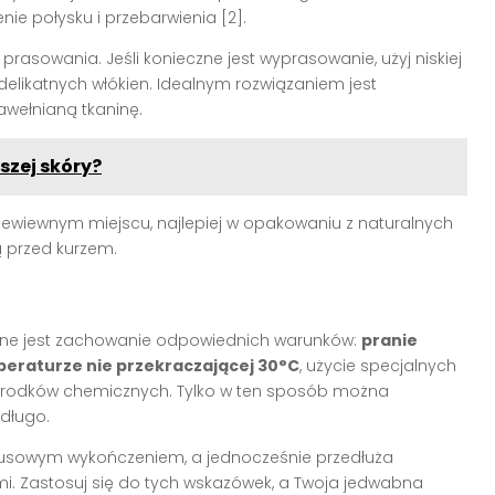
ie połysku i przebarwienia [2].
prasowania. Jeśli konieczne jest wyprasowanie, użyj niskiej
 delikatnych włókien. Idealnym rozwiązaniem jest
awełnianą tkaninę.
szej skóry?
zewiewnym miejscu, najlepiej w opakowaniu z naturalnych
ą przed kurzem.
ażne jest zachowanie odpowiednich warunków:
pranie
peraturze nie przekraczającej 30°C
, użycie specjalnych
 środków chemicznych. Tylko w ten sposób można
 długo.
ksusowym wykończeniem, a jednocześnie przedłuża
mi. Zastosuj się do tych wskazówek, a Twoja jedwabna