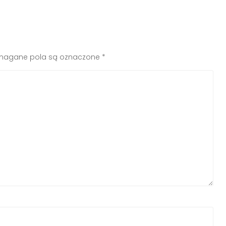
agane pola są oznaczone
*