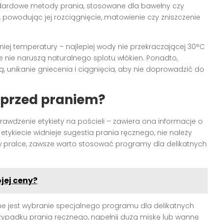
dardowe metody prania, stosowane dla bawełny czy
 powodując jej rozciągnięcie, matowienie czy zniszczenie
j temperatury – najlepiej wody nie przekraczającej 30°C
e nie naruszą naturalnego splotu włókien. Ponadto,
ą, unikanie gniecenia i ciągnięcia, aby nie doprowadzić do
ć przed praniem?
rawdzenie etykiety na pościeli – zawiera ona informacje o
tykiecie widnieje sugestia prania ręcznego, nie należy
 pralce, zawsze warto stosować programy dla delikatnych
jej ceny?
czne jest wybranie specjalnego programu dla delikatnych
zypadku prania ręcznego, napełnij dużą miskę lub wannę