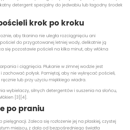
elikatny detergent specjalny do jedwabiu lub łagodny środek
ościeli krok po kroku
nie, aby tkanina nie uległa rozciągnięciu ani
ściel do przygotowanej letniej wody, delikatnie ją
eca się pozostawie pościeli na kilka minut, aby włókna
zarpania i ciągnięcia. Płukanie w zimnej wodzie jest
zachować połysk. Pamiętaj, aby nie wykręcać pościeli,
 ręcznie lub przy użyciu miękkiego wiadra.
a wybielaczy, silnych detergentów i suszenia na słońcu,
ókien [3][4].
e po praniu
pielęgnacji. Zaleca się rozłożenie jej na płaskiej, czystej
istym miejscu, z dala od bezpośredniego światła