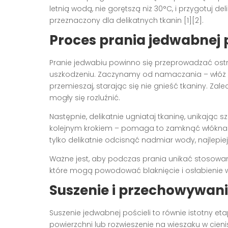
letnią wodą, nie gorętszą niż 30°C, i przygotuj d
przeznaczony dla delikatnych tkanin [1][2].
Proces prania jedwabnej p
Pranie jedwabiu powinno się przeprowadzać ostroż
uszkodzeniu. Zaczynamy od namaczania – włóż po
przemieszaj, starając się nie gnieść tkaniny. Zal
mogły się rozluźnić.
Następnie, delikatnie ugniataj tkaninę, unikając s
kolejnym krokiem – pomaga to zamknąć włókna i 
tylko delikatnie odcisnąć nadmiar wody, najlepiej
Ważne jest, aby podczas prania unikać stosowani
które mogą powodować blaknięcie i osłabienie wł
Suszenie i przechowywani
Suszenie jedwabnej pościeli to równie istotny etap 
powierzchni lub rozwieszenie na wieszaku w cien