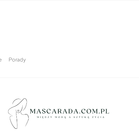
e
Porady