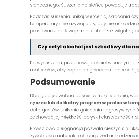
słonecznego. Suszenie na słońcu powoduje tracen
Podczas suszenia unikaj wiercenia, skręcania czy 
temperatury i nie używaj pary, aby nie uszkodzić
prasowanie na lewej stronie lub przez wilgotną b
Czy cetyl alcohol jest szkodliwy dla na
Po wysuszeniu, przechowuj pościel w suchym, pr
materiałów, aby zapobiec gnieceniu i ochronić j
Podsumowanie
Dbając o jedwabną pościel w trakcie prania, w
ręczne lub delikatny program w pralce w tem
detergentów, unikanie gniecenia i agresywnych
zachować jej miękkość, połysk i elastyczność na
Prawidłowa pielęgnacja pozwala cieszyć się lu
żywotność materiału i chroni przed uszkodzenia