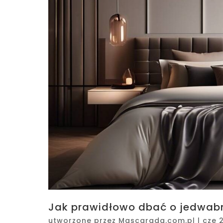
Jak prawidłowo dbać o jedwabn
utworzone przez
Mascarada.com.pl
|
cze 