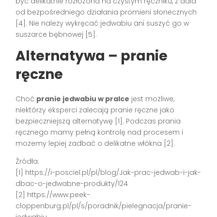
być delikatnie rozłożona na czystym ręczniku, z dala
od bezpośredniego działania promieni słonecznych
[4]. Nie należy wykręcać jedwabiu ani suszyć go w
suszarce bębnowej [5].
Alternatywa – pranie
ręczne
Choć
pranie jedwabiu w pralce
jest możliwe,
niektórzy eksperci zalecają pranie ręczne jako
bezpieczniejszą alternatywę [1]. Podczas prania
ręcznego mamy pełną kontrolę nad procesem i
możemy lepiej zadbać o delikatne włókna [2].
Źródła:
[1] https://i-posciel.pl/pl/blog/Jak-prac-jedwab-i-jak-
dbac-o-jedwabne-produkty/124
[2] https://www.peek-
cloppenburg.pl/pl/s/poradnik/pielegnacja/pranie-
jedwabiu