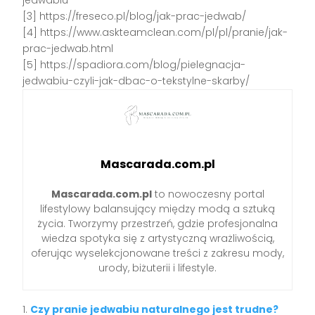
[3] https://freseco.pl/blog/jak-prac-jedwab/
[4] https://www.askteamclean.com/pl/pl/pranie/jak-
prac-jedwab.html
[5] https://spadiora.com/blog/pielegnacja-
jedwabiu-czyli-jak-dbac-o-tekstylne-skarby/
Mascarada.com.pl
Mascarada.com.pl
to nowoczesny portal
lifestylowy balansujący między modą a sztuką
życia. Tworzymy przestrzeń, gdzie profesjonalna
wiedza spotyka się z artystyczną wrażliwością,
oferując wyselekcjonowane treści z zakresu mody,
urody, biżuterii i lifestyle.
Czy pranie jedwabiu naturalnego jest trudne?