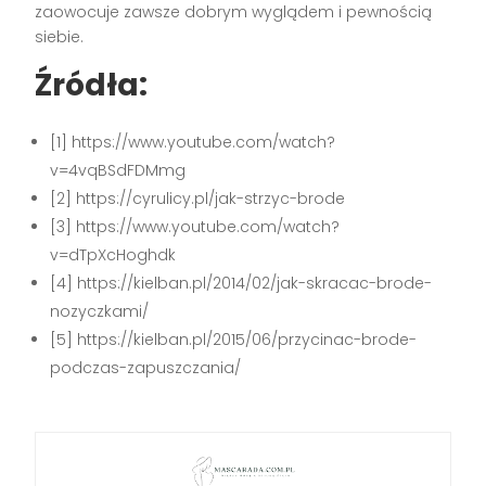
zaowocuje zawsze dobrym wyglądem i pewnością
siebie.
Źródła:
[1] https://www.youtube.com/watch?
v=4vqBSdFDMmg
[2] https://cyrulicy.pl/jak-strzyc-brode
[3] https://www.youtube.com/watch?
v=dTpXcHoghdk
[4] https://kielban.pl/2014/02/jak-skracac-brode-
nozyczkami/
[5] https://kielban.pl/2015/06/przycinac-brode-
podczas-zapuszczania/