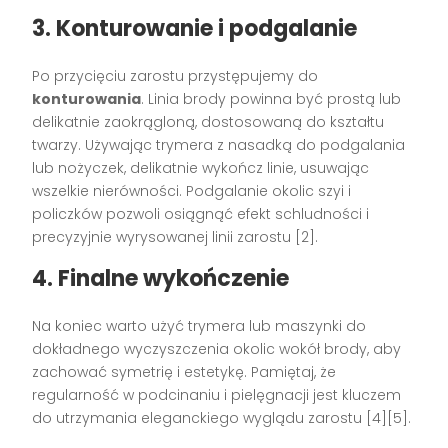
3. Konturowanie i podgalanie
Po przycięciu zarostu przystępujemy do
konturowania
. Linia brody powinna być prostą lub
delikatnie zaokrągloną, dostosowaną do kształtu
twarzy. Używając trymera z nasadką do podgalania
lub nożyczek, delikatnie wykończ linie, usuwając
wszelkie nierówności. Podgalanie okolic szyi i
policzków pozwoli osiągnąć efekt schludności i
precyzyjnie wyrysowanej linii zarostu [2].
4. Finalne wykończenie
Na koniec warto użyć trymera lub maszynki do
dokładnego wyczyszczenia okolic wokół brody, aby
zachować symetrię i estetykę. Pamiętaj, że
regularność w podcinaniu i pielęgnacji jest kluczem
do utrzymania eleganckiego wyglądu zarostu [4][5].