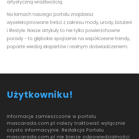
artystyczną wrażliwością.
Na łamach naszego portalu znajdziesz
wyselekcjonowane treści z zakresu mody, urody, biżuterii
i lifestyle. Nasze artykuły to nie tylko powierzchowne
porady - to głębokie spojrzenie na współczesne trendy,
poparte wiedzą ekspertów i realnym doświadczeniem.
Użytkowniku!
Informacje zamieszczone w portalu
mascarada.com.pl należy traktować wyłącznie
czysto informacyjnie. Redakcja Portalu
mascarada.com.pl nie bierze odpowiedzialności