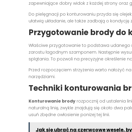
zapewniające dobry widok z każdej strony oraz 
Do pielęgnacji po konturowaniu przyda się olejek
ułatwią układanie, ale także zadbają o kondycję 
Przygotowanie brody do 
Właściwe przygotowanie to podstawa udanego
zarostu łagodnym szamponem. Następnie wysusz 
splątania. To pozwoli na precyzyjne określenie na
Przed rozpoczęciem strzyżenia warto nałożyć na b
narzędziami.
Techniki konturowania br
Konturowanie brody
rozpocznij od ustalenia lin
naturalną linię, zwykle znajdują się około dwa p
usuń zbędne owłosienie poniżej tej linii.
Jak się ubrać na czerwcowe wesele, b