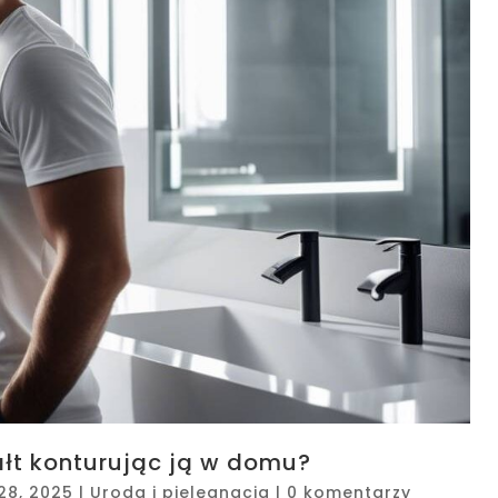
ałt konturując ją w domu?
28, 2025
|
Uroda i pielęgnacja
|
0 komentarzy