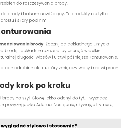
grzebień do rozczesywania brody.
 do brody i balsam nawilżający. Te produkty nie tylko
zarostu i skóry pod nim.
konturowania
modelowania brody
. Zacznij od dokładnego umycia
brodę i dokładnie rozczesz, by usunąć wszelkie
turalnej długości włosów i ułatwi późniejsze konturowanie.
rodę odrobinę olejku, który zmiękczy włosy i ułatwi pracę
ody krok po kroku
ii brody na szyi. Głowę lekko odchyl do tyłu i wyznacz
alce powyżej jabłka Adama. Następnie, używając trymera,
y wyglądać stylowo i stosownie?