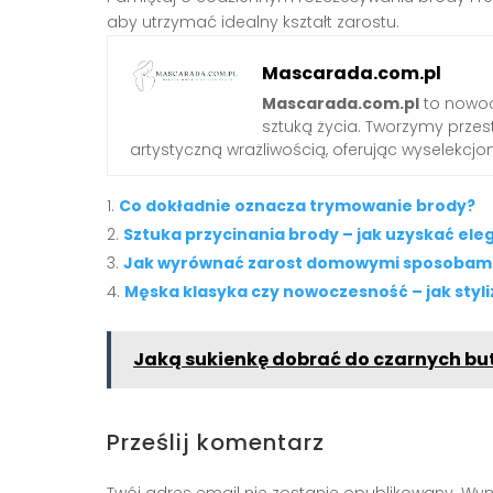
aby utrzymać idealny kształt zarostu.
Mascarada.com.pl
Mascarada.com.pl
to nowoc
sztuką życia. Tworzymy przest
artystyczną wrażliwością, oferując wyselekcjono
Co dokładnie oznacza trymowanie brody?
Sztuka przycinania brody – jak uzyskać ele
Jak wyrównać zarost domowymi sposobam
Męska klasyka czy nowoczesność – jak styl
Jaką sukienkę dobrać do czarnych b
Prześlij komentarz
Twój adres email nie zostanie opublikowany.
Wym