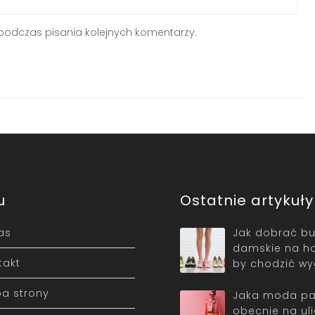
podczas pisania kolejnych komentarzy.
u
Ostatnie artykuły
as
Jak dobrać bu
damskie na ha
takt
by chodzić w
a strony
Jaka moda pa
obecnie na ul