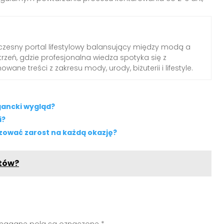
zesny portal lifestylowy balansujący między modą a
rzeń, gdzie profesjonalna wiedza spotyka się z
wane treści z zakresu mody, urody, biżuterii i lifestyle.
gancki wygląd?
i?
izować zarost na każdą okazję?
utów?
agane pola są oznaczone
*