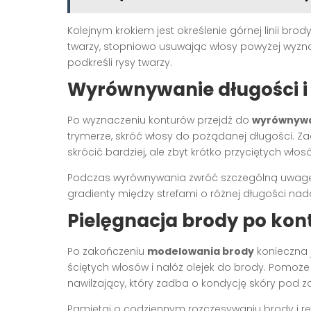
Kolejnym krokiem jest określenie górnej linii br
twarzy, stopniowo usuwając włosy powyżej wyznac
podkreśli rysy twarzy.
Wyrównywanie długości i
Po wyznaczeniu konturów przejdź do
wyrównywa
trymerze, skróć włosy do pożądanej długości. Za
skrócić bardziej, ale zbyt krótko przyciętych wło
Podczas wyrównywania zwróć szczególną uwagę n
gradienty między strefami o różnej długości nad
Pielęgnacja brody po ko
Po zakończeniu
modelowania brody
konieczna 
ściętych włosów i nałóż olejek do brody. Pomoże
nawilżający, który zadba o kondycję skóry pod z
Pamiętaj o codziennym rozczesywaniu brody i r