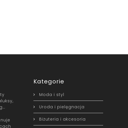
Kategorie
ty
Moda i styl
luksy,
Uroda i pielęgnacja
yg…
Biżuteria i akcesoria
nuje
icach