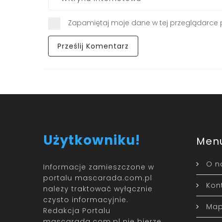
Zapamiętaj moje dane w tej przeglądarce 
Użytkowniku!
Men
O n
Informacje zamieszczone w
portalu mascarada.com.pl
Kon
należy traktować wyłącznie
czysto informacyjnie.
Map
Redakcja Portalu
mascarada.com.pl nie bierze