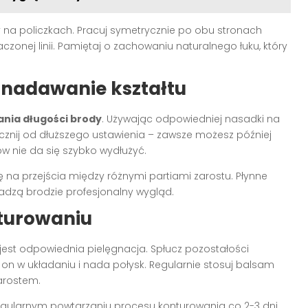
ody na policzkach. Pracuj symetrycznie po obu stronach
zonej linii. Pamiętaj o zachowaniu naturalnego łuku, który
 nadawanie kształtu
nia długości brody
. Używając odpowiedniej nasadki na
cznij od dłuższego ustawienia – zawsze możesz później
sów nie da się szybko wydłużyć.
a przejścia między różnymi partiami zarostu. Płynne
adzą brodzie profesjonalny wygląd.
nturowaniu
jest odpowiednia pielęgnacja. Spłucz pozostałości
 on w układaniu i nada połysk. Regularnie stosuj balsam
arostem.
egularnym powtarzaniu procesu konturowania co 2-3 dni,