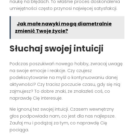
naukę na błędach. To właśnie proces doskonalenia
umiejętności często przynosi najwięcej satysfakcji.
Jak małe nawyki mogą diametralnie
zmienić Twoje życie?
Słuchaj swojej intuicji
Podczas poszukiwań nowego hobby, zwracaj uwagę
na swoje emocje i reakcje. Czy czujesz
podekscytowanie na myśl o kontynuowaniu danej
aktywności? Czy tracisz poczucie czasu, gdy się nią
zajmujesz? To dobre znaki, że znalazłeś coś, co
naprawdę Cię interesuje.
Nie ignoruj też swojej intuicji. Czasem wewnętrzny
głos podpowiada nam, co jest dla nas najlepsze.
Zaufaj mu i podążaj za tym, co naprawdę Cię
pociąga.