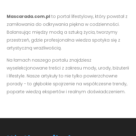
Mascarada.com.pl
to portal lifestylowy, który powstał z
zamiłowania do odkrywania piękna w codzienności.
Balansując między modą a sztuką życia, tworzymy
przestrzeń, gdzie profesjonalna wiedza spotyka się z
artystyczną wrażliwością.
Na łamach naszego portalu znajdziesz
wyselekcjonowane treści z zakresu mody, urody, biżuterii
i lifestyle. Nasze artykuły to nie tylko powierzchowne
porady - to głębokie spojrzenie na współczesne trendy,
poparte wiedzą ekspertów i realnym doświadczeniem.