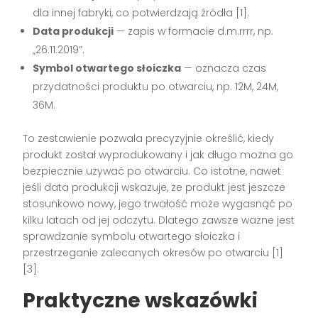
dla innej fabryki, co potwierdzają źródła [1].
Data produkcji
— zapis w formacie d.m.rrrr, np.
„26.11.2019”.
Symbol otwartego słoiczka
— oznacza czas
przydatności produktu po otwarciu, np. 12M, 24M,
36M.
To zestawienie pozwala precyzyjnie określić, kiedy
produkt został wyprodukowany i jak długo można go
bezpiecznie używać po otwarciu. Co istotne, nawet
jeśli data produkcji wskazuje, że produkt jest jeszcze
stosunkowo nowy, jego trwałość może wygasnąć po
kilku latach od jej odczytu. Dlatego zawsze ważne jest
sprawdzanie symbolu otwartego słoiczka i
przestrzeganie zalecanych okresów po otwarciu [1]
[3].
Praktyczne wskazówki