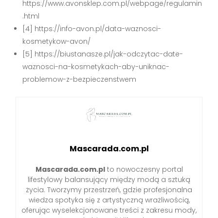
https://www.avonsklep.com.pl/webpage/regulamin
.html
[4] https://info-avon.pl/data-waznosci-
kosmetykow-avon/
[5] https://biustanasze.pl/jak-odczytac-date-
waznosci-na-kosmetykach-aby-uniknac-
problemow-z-bezpieczenstwem
Mascarada.com.pl
Mascarada.com.pl
to nowoczesny portal
lifestylowy balansujący między modą a sztuką
życia. Tworzymy przestrzeń, gdzie profesjonalna
wiedza spotyka się z artystyczną wrażliwością,
oferując wyselekcjonowane treści z zakresu mody,