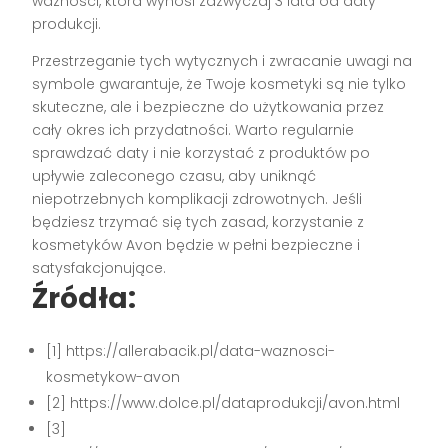
ważności, która wynosi zazwyczaj 3 lata od daty
produkcji.
Przestrzeganie tych wytycznych i zwracanie uwagi na
symbole gwarantuje, że Twoje kosmetyki są nie tylko
skuteczne, ale i bezpieczne do użytkowania przez
cały okres ich przydatności. Warto regularnie
sprawdzać daty i nie korzystać z produktów po
upływie zaleconego czasu, aby uniknąć
niepotrzebnych komplikacji zdrowotnych. Jeśli
będziesz trzymać się tych zasad, korzystanie z
kosmetyków Avon będzie w pełni bezpieczne i
satysfakcjonujące.
Źródła:
[1] https://allerabacik.pl/data-waznosci-
kosmetykow-avon
[2] https://www.dolce.pl/dataprodukcji/avon.html
[3]