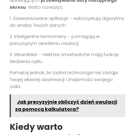
ułatwiających
przewidywanie daty następnego
okresu
. Warto rozważyć:
1. Zaawansowane aplikacje – wykorzystują algorytmy
do analizy Twoich danych
2. Inteligentne termometry – pomagają w
precyzyjnym określeniu owulacji
3. Wearables – niektóre smartwatche mają funkcje
śledzenia cyklu
Pamiętaj jednak, że żadna technologia nie zastąpi
Twojej własnej obserwacji i znajomości swojego
ciała.
Jak precyzyjnie obliczyć dzień owulacji
za pomocą kalkulatora?
Kiedy warto