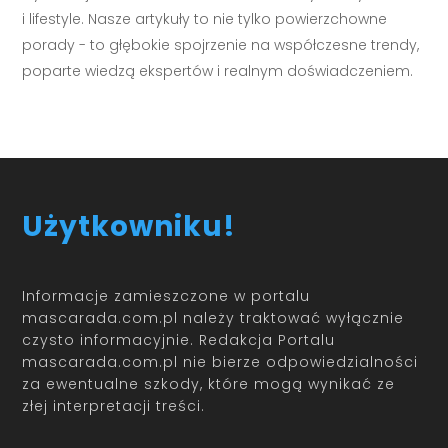
i lifestyle. Nasze artykuły to nie tylko powierzchowne
porady - to głębokie spojrzenie na współczesne trendy,
poparte wiedzą ekspertów i realnym doświadczeniem.
Użytkowniku!
Informacje zamieszczone w portalu
mascarada.com.pl należy traktować wyłącznie
czysto informacyjnie. Redakcja Portalu
mascarada.com.pl nie bierze odpowiedzialności
za ewentualne szkody, które mogą wynikać ze
złej interpretacji treści.