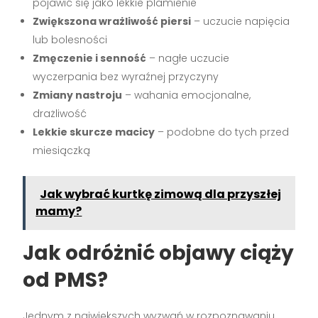
pojawić się jako lekkie plamienie
Zwiększona wrażliwość piersi
– uczucie napięcia
lub bolesności
Zmęczenie i senność
– nagłe uczucie
wyczerpania bez wyraźnej przyczyny
Zmiany nastroju
– wahania emocjonalne,
drażliwość
Lekkie skurcze macicy
– podobne do tych przed
miesiączką
Jak wybrać kurtkę zimową dla przyszłej
mamy?
Jak odróżnić objawy ciąży
od PMS?
Jednym z największych wyzwań w rozpoznawaniu