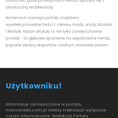
przestrzeń, gdzie profesjonalna wiedza spotyka się z
artystyczną wrażliwością.
Na łamach naszego portalu znajdziesz
wyselekcjonowane treści z zakresu mody, urody, biżuterii
i lifestyle. Nasze artykuły to nie tylko powierzchowne
porady - to głębokie spojrzenie na współczesne trendy,
poparte wiedzą ekspertów i realnym doświadczeniem.
Użytkowniku!
Informacje zamieszczone w portalu
mascarada.com.pl należy traktować wyłącznie
czysto informacyjnie. Redakcja Portalu