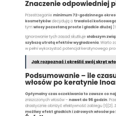
Znaczenie odpowiedniej pi
Przestrzeganie
minimum 72-godzinnego okres
kosmetyków
decydują o
trwałości końcowego
tym
włosy pozostaną proste i gładkie dłużej
[
Ignorowanie tych zasad skutkuje
słabszym zwią
szybszą utratą efektów wygładzenia
. Warto 
w pełni wykorzystać potencjał keratynowego pr
Jak rozpoznać i określić swój skręt wł
Podsumowanie – ile czas
włosów po keratynie Inoa
Optymalny czas oczekiwania to zawsze co najm
zniszczonych włosów –
nawet do 96 godzin
. Pr
drastycznie obniżyć efektywność zabiegu
[1][2]
.
możliwy efekt gładkich i zdrowych włosów p