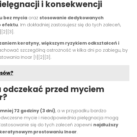
elęgnacji i konsekwencji
u bez mycia
oraz
stosowanie dedykowanych
 efektu
. Im dokładniej zastosujesz się do tych zaleceń,
1][2][3]
.
zaniem keratyny, większym ryzykiem odkształceń i
zachować szczególną ostrożność w kilka dni po zabiegu, by
ostowania Inoar
[1][2][3]
.
osów?
u odczekać przed myciem
r?
niej 72 godziny (3 dni)
, a w przypadku bardzo
zedwczesne mycie i nieodpowiednia pielęgnacja mogą
 Zastosowanie się do tych zaleceń zapewni
najdłuższy
o keratynowym prostowaniu Inoar
.