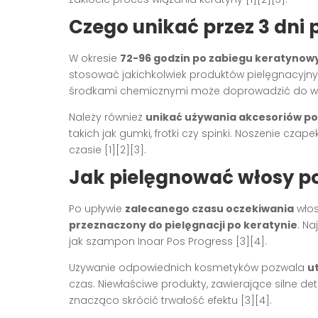
Czego unikać przez 3 dni
W okresie
72-96 godzin po zabiegu keratynow
stosować jakichkolwiek produktów pielęgnacyjny
środkami chemicznymi może doprowadzić do wyp
Należy również
unikać używania akcesoriów p
takich jak gumki, frotki czy spinki. Noszenie cza
czasie
[1][2][3]
.
Jak pielęgnować włosy po
Po upływie
zalecanego czasu oczekiwania
włos
przeznaczony do pielęgnacji po keratynie
. Na
jak szampon Inoar Pos Progress
[3][4]
.
Używanie odpowiednich kosmetyków pozwala
u
czas. Niewłaściwe produkty, zawierające silne de
znacząco skrócić trwałość efektu
[3][4]
.