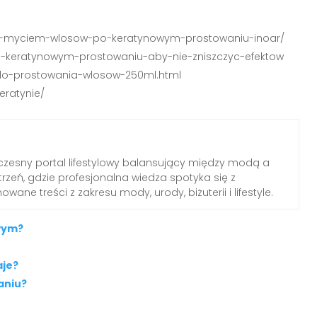
ac-z-myciem-wlosow-po-keratynowym-prostowaniu-inoar/
-po-keratynowym-prostowaniu-aby-nie-zniszczyc-efektow
a-do-prostowania-wlosow-250ml.html
eratynie/
zesny portal lifestylowy balansujący między modą a
rzeń, gdzie profesjonalna wiedza spotyka się z
wane treści z zakresu mody, urody, biżuterii i lifestyle.
wym?
aje?
aniu?