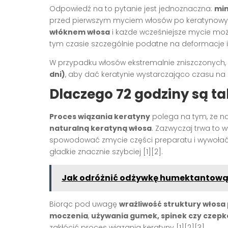
Odpowiedź na to pytanie jest jednoznaczna:
min
przed pierwszym myciem włosów po keratynowym
włóknem włosa
i każde wcześniejsze mycie mo
tym czasie szczególnie podatne na deformacje 
W przypadku włosów ekstremalnie zniszczonych, 
dni)
, aby dać keratynie wystarczająco czasu na 
Dlaczego 72 godziny są t
Proces wiązania keratyny
polega na tym, że n
naturalną keratyną włosa
. Zazwyczaj trwa to 
spowodować zmycie części preparatu i wywołać u
gładkie znacznie szybciej
[1][2]
.
Jak odróżnić odżywkę humektantową
Biorąc pod uwagę
wrażliwość struktury włosa
moczenia
,
używania gumek, spinek czy czep
zakłócić proces wiązania keratyny
[1][2][3]
.