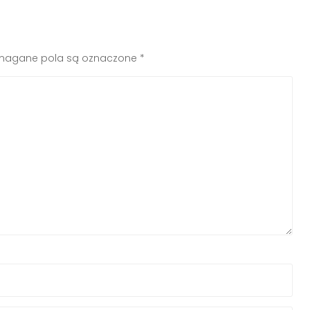
agane pola są oznaczone
*