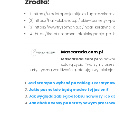
Źródła:
[1] https://urodatopasja.pl/jak-dlugo-czek
[2] https://hair-clubshop.pl/jakie-kosmetyki
[3] https://www.fryzomania.pl/inoar-keratyn
[4] https://keratinmoment.pl/pielegnacja-po-k
Mascarada.com.pl
Mascarada.com.pl
to nowoc
sztuką życia. Tworzymy przest
artystyczną wrażliwością, oferując wyselekcjono
Jaki szampon wybrać po zabiegu keratyno
Jakie paznokcie będą modne tej jesieni?
Jak wygląda zabieg botoksu na włosy i co d
Jak dbać o włosy po keratynowym prostow