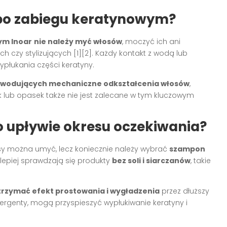
 po zabiegu keratynowym?
ym Inoar
nie należy myć włosów
, moczyć ich ani
ch czy stylizujących
[1][2]
. Każdy kontakt z wodą lub
łukania części keratyny.
owodujących mechaniczne odkształcenia włosów
,
pek lub opasek także nie jest zalecane w tym kluczowym
 upływie okresu oczekiwania?
y można umyć, lecz koniecznie należy wybrać
szampon
jlepiej sprawdzają się produkty
bez soli i siarczanów
, takie
trzymać efekt prostowania i wygładzenia
przez dłuższy
tergenty, mogą przyspieszyć wypłukiwanie keratyny i