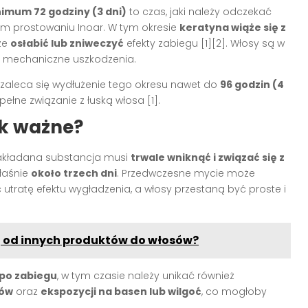
imum 72 godziny (3 dni)
to czas, jaki należy odczekać
 prostowaniu Inoar. W tym okresie
keratyna wiąże się z
że
osłabić lub zniweczyć
efekty zabiegu
[1][2]
. Włosy są w
i mechaniczne uszkodzenia.
zaleca się wydłużenie tego okresu nawet do
96 godzin (4
pełne związanie z łuską włosa
[1]
.
ak ważne?
akładana substancja musi
trwale wniknąć i związać się z
właśnie
około trzech dni
. Przedwczesne mycie może
tratę efektu wygładzenia, a włosy przestaną być proste i
 od innych produktów do włosów?
 po zabiegu
, w tym czasie należy unikać również
ków
oraz
ekspozycji na basen lub wilgoć
, co mogłoby