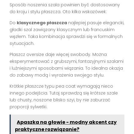
Sposób noszenia szala powinien być dostosowany
do kroju i stylu płaszcza. Oto kilka wskazówek:
Do
klasycznego płaszcza
najlepiej pasuje elegancki,
gładki szal zawiązany klasycznym lub francuskim
węzłem. Taka kombinacja sprawdzi się w formalnych
sytuacjach.
Płaszcz oversize daje więcej swobody. Można
eksperymentować z grubszymi, fantazyjnymi szalami
i luźniejszymi sposobami wiązania. To idealna okazja
do zabawy modą i wyrażenia swojego stylu.
Krótkie płaszcze typu pea coat wymagają nieco
innego podejścia. Tutaj sprawdzą się krótsze szale
lub chusty, noszone blisko szyi, by nie zaburzać
proporcji sylwetki.
Apaszka na głowie - modny akcent czy
praktyczne rozwiązanie?