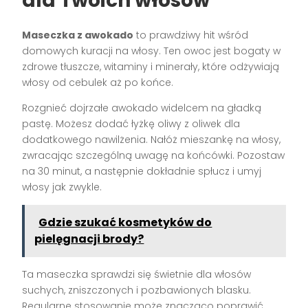
dla Twoich włosów
Maseczka z awokado
to prawdziwy hit wśród
domowych kuracji na włosy. Ten owoc jest bogaty w
zdrowe tłuszcze, witaminy i minerały, które odżywiają
włosy od cebulek aż po końce.
Rozgnieć dojrzałe awokado widelcem na gładką
pastę. Możesz dodać łyżkę oliwy z oliwek dla
dodatkowego nawilżenia. Nałóż mieszankę na włosy,
zwracając szczególną uwagę na końcówki. Pozostaw
na 30 minut, a następnie dokładnie spłucz i umyj
włosy jak zwykle.
Gdzie szukać kosmetyków do
pielęgnacji brody?
Ta maseczka sprawdzi się świetnie dla włosów
suchych, zniszczonych i pozbawionych blasku.
Regularne stosowanie może znacząco poprawić