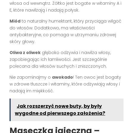
włosa od wewnątrz. Żółtko jest bogate w witaminy A i
E, które nawilżają i nadają połysk.
Miód
to naturalny humektant, który przyciąga wilgoć
do włosów. Dodatkowo, ma właściwości
antybakteryjne, co pomaga w utrzymaniu zdrowej
skóry głowy.
Oliwa z oliwek
głęboko odżywia i nawilża włosy,
zapobiegając ich łamliwości. Jest szczególnie
polecana dla włosów suchych i zniszczonych.
Nie zapominajmy o
awokado
! Ten owoc jest bogaty
w zdrowe tłuszcze i witaminy, które odżywiają włosy i
nadają im miękkość.
Jak rozszerzyć nowe buty, by były
wygodne od pierwszego założenia?
Maseczka jajeczna –