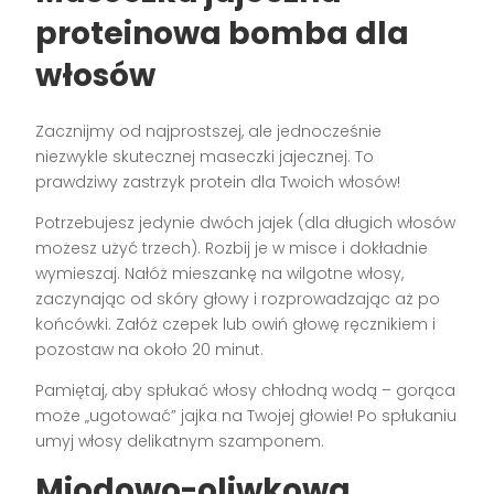
proteinowa bomba dla
włosów
Zacznijmy od najprostszej, ale jednocześnie
niezwykle skutecznej maseczki jajecznej. To
prawdziwy zastrzyk protein dla Twoich włosów!
Potrzebujesz jedynie dwóch jajek (dla długich włosów
możesz użyć trzech). Rozbij je w misce i dokładnie
wymieszaj. Nałóż mieszankę na wilgotne włosy,
zaczynając od skóry głowy i rozprowadzając aż po
końcówki. Załóż czepek lub owiń głowę ręcznikiem i
pozostaw na około 20 minut.
Pamiętaj, aby spłukać włosy chłodną wodą – gorąca
może „ugotować” jajka na Twojej głowie! Po spłukaniu
umyj włosy delikatnym szamponem.
Miodowo-oliwkowa