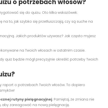
uizu o potrzebach włosów?
rzygotować się do quizu. Oto kilka wskazówek:
 na to, jak szybko się przetłuszczają, czy są suche na
gnacyjną. Jakich produktów używasz? Jak często myjesz
 wykonywane na Twoich włosach w ostatnim czasie.
y quiz będzie mógł precyzyjnie określić potrzeby Twoich
uizu?
y raport o potrzebach Twoich włosów. To dopiero
osmyków!
cznej rutyny pielęgnacyjnej
. Pamiętaj, że zmiana nie
su, aby zareagować na nową pielęgnację.