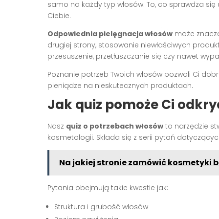
samo na każdy typ włosów. To, co sprawdza się u 
Ciebie.
Odpowiednia pielęgnacja włosów
może znacząco
drugiej strony, stosowanie niewłaściwych prod
przesuszenie, przetłuszczanie się czy nawet wyp
Poznanie potrzeb Twoich włosów pozwoli Ci dobr
pieniądze na nieskutecznych produktach.
Jak quiz pomoże Ci odkry
Nasz
quiz o potrzebach włosów
to narzędzie st
kosmetologii. Składa się z serii pytań dotyczący
Na jakiej stronie zamówić kosmetyki 
Pytania obejmują takie kwestie jak:
Struktura i grubość włosów