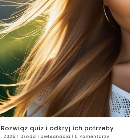
ozwiąż quiz i odkryj ich potrzeby
0, 2025
|
Uroda i pielęgnacja
|
0 komentarzy