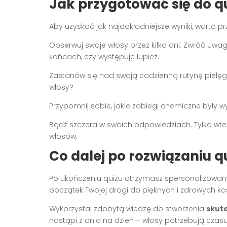
Jak przygotować się do q
Aby uzyskać jak najdokładniejsze wyniki, warto p
Obserwuj swoje włosy przez kilka dni. Zwróć uwagę
końcach, czy występuje łupież.
Zastanów się nad swoją codzienną rutynę pielę
włosy?
Przypomnij sobie, jakie zabiegi chemiczne były
Bądź szczera w swoich odpowiedziach. Tylko wted
włosów.
Co dalej po rozwiązaniu q
Po ukończeniu quizu otrzymasz spersonalizowan
początek Twojej drogi do pięknych i zdrowych k
Wykorzystaj zdobytą wiedzę do stworzenia
skute
nastąpi z dnia na dzień – włosy potrzebują cza