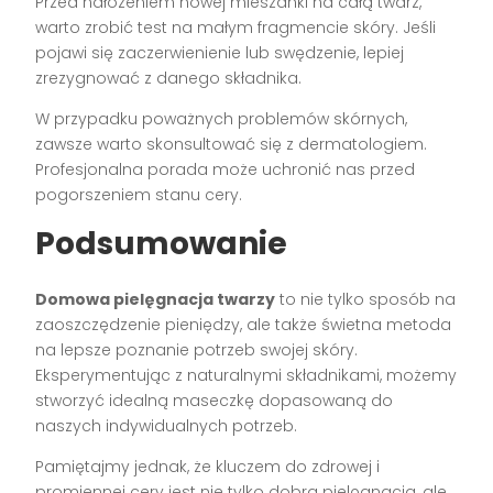
Przed nałożeniem nowej mieszanki na całą twarz,
warto zrobić test na małym fragmencie skóry. Jeśli
pojawi się zaczerwienienie lub swędzenie, lepiej
zrezygnować z danego składnika.
W przypadku poważnych problemów skórnych,
zawsze warto skonsultować się z dermatologiem.
Profesjonalna porada może uchronić nas przed
pogorszeniem stanu cery.
Podsumowanie
Domowa pielęgnacja twarzy
to nie tylko sposób na
zaoszczędzenie pieniędzy, ale także świetna metoda
na lepsze poznanie potrzeb swojej skóry.
Eksperymentując z naturalnymi składnikami, możemy
stworzyć idealną maseczkę dopasowaną do
naszych indywidualnych potrzeb.
Pamiętajmy jednak, że kluczem do zdrowej i
promiennej cery jest nie tylko dobra pielęgnacja, ale