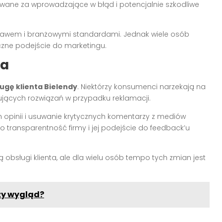
awane za wprowadzające w błąd i potencjalnie szkodliwe
 prawem i branżowymi standardami. Jednak wiele osób
czne podejście do marketingu.
ta
ługę klienta Bielendy
. Niektórzy konsumenci narzekają na
nujących rozwiązań w przypadku reklamacji.
h opinii i usuwanie krytycznych komentarzy z mediów
 transparentność firmy i jej podejście do feedback’u
obsługi klienta, ale dla wielu osób tempo tych zmian jest
ży wygląd?