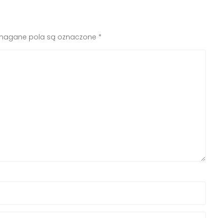
agane pola są oznaczone
*