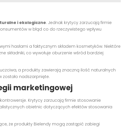
turalne i ekologiczne
. Jednak krytycy zarzucają firmie
 konsumentów w błąd co do rzeczywistego wpływu
owymi hasłami a faktycznym składem kosmetyków. Niektóre
zne składniki, co wywołuje oburzenie wśród bardziej
st uczciwa, a produkty zawierają znaczną ilość naturalnych
 zostało nadszarpnięte.
egii marketingowej
ontrowersje. Krytycy zarzucają firmie stosowanie
alistycznych obietnic dotyczących efektów stosowania
ce, że produkty Bielendy mogą zastąpić zabiegi