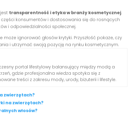
 jest
transparentność i etyka w branży kosmetycznej
.
 części konsumentów i dostosowania się do rosnących
w i odpowiedzialności społecznej.
ie może ignorować głosów krytyki. Przyszłość pokaże, czy
ania i utrzymać swoją pozycję na rynku kosmetycznym.
zesny portal lifestylowy balansujący między modą a
rzeń, gdzie profesjonalna wiedza spotyka się z
wane treści z zakresu mody, urody, biżuterii i lifestyle.
na zwierzętach?
ki na zwierzętach?
ralnych włosów?