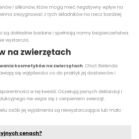
nów i silikonów, które mogą mieć negatywny wpływ na
owinna zrezygnować z tych składników na rzecz bardziej
dniki są dokładnie badane i spełniają normy bezpieczeństwa.
ie wystarcza.
w na zwierzętach
wania kosmetyków na zwierzętach
. Choć Bielenda
awiają się wątpliwości co do praktyk jej dostawców i
parentności w tej kwestii. Oczekują jasnych deklaracji i
kcyjnego nie wiąże się z cierpieniem zwierząt.
wielu osób jej wyjaśnienia są niewystarczające lub mało
cyjnych cenach?