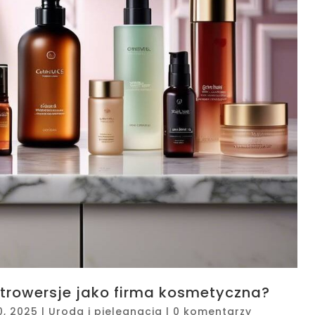
trowersje jako firma kosmetyczna?
0, 2025
|
Uroda i pielęgnacja
|
0 komentarzy