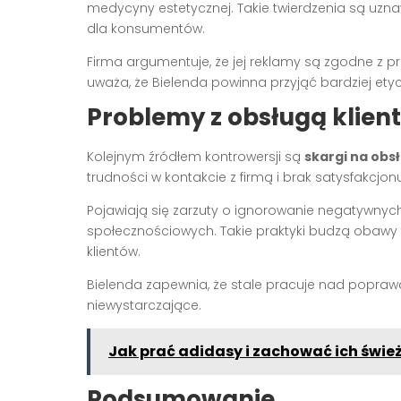
medycyny estetycznej. Takie twierdzenia są uzn
dla konsumentów.
Firma argumentuje, że jej reklamy są zgodne z
uważa, że Bielenda powinna przyjąć bardziej ety
Problemy z obsługą klien
Kolejnym źródłem kontrowersji są
skargi na obs
trudności w kontakcie z firmą i brak satysfakcjo
Pojawiają się zarzuty o ignorowanie negatywnyc
społecznościowych. Takie praktyki budzą obawy o
klientów.
Bielenda zapewnia, że stale pracuje nad poprawą 
niewystarczające.
Jak prać adidasy i zachować ich świe
Podsumowanie