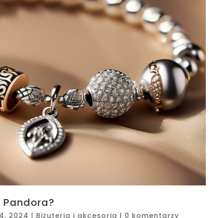
ę Pandora?
14, 2024
|
Biżuteria i akcesoria
|
0 komentarzy