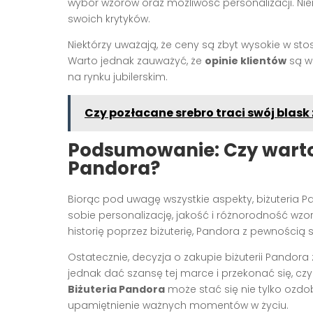
wybór wzorów oraz możliwość personalizacji. Ni
swoich krytyków.
Niektórzy uważają, że ceny są zbyt wysokie w sto
Warto jednak zauważyć, że
opinie klientów
są w 
na rynku jubilerskim.
Czy pozłacane srebro traci swój blask
Podsumowanie: Czy warto 
Pandora?
Biorąc pod uwagę wszystkie aspekty, biżuteri
sobie personalizację, jakość i różnorodność wzo
historię poprzez biżuterię, Pandora z pewnością 
Ostatecznie, decyzja o zakupie biżuterii Pandora
jednak dać szansę tej marce i przekonać się, czy
Biżuteria Pandora
może stać się nie tylko ozdo
upamiętnienie ważnych momentów w życiu.