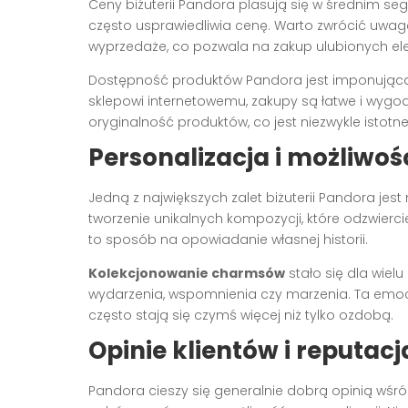
Ceny biżuterii Pandora plasują się w średnim seg
często usprawiedliwia cenę. Warto zwrócić uwagę
wyprzedaże, co pozwala na zakup ulubionych el
Dostępność produktów Pandora jest imponująca.
sklepowi internetowemu, zakupy są łatwe i wyg
oryginalność produktów, co jest niezwykle istotne
Personalizacja i możliwo
Jedną z największych zalet biżuterii Pandora je
tworzenie unikalnych kompozycji, które odzwiercied
to sposób na opowiadanie własnej historii.
Kolekcjonowanie charmsów
stało się dla wie
wydarzenia, wspomnienia czy marzenia. Ta emocj
często stają się czymś więcej niż tylko ozdobą.
Opinie klientów i reputac
Pandora cieszy się generalnie dobrą opinią wśró