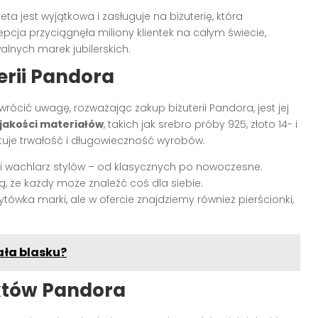
eta jest wyjątkowa i zasługuje na biżuterię, która
pcja przyciągnęła miliony klientek na całym świecie,
alnych marek jubilerskich.
erii Pandora
ócić uwagę, rozważając zakup biżuterii Pandora, jest jej
 jakości materiałów
, takich jak srebro próby 925, złoto 14- i
tuje trwałość i długowieczność wyrobów.
oki wachlarz stylów – od klasycznych po nowoczesne.
, że każdy może znaleźć coś dla siebie.
ytówka marki, ale w ofercie znajdziemy również pierścionki,
ała blasku?
któw Pandora