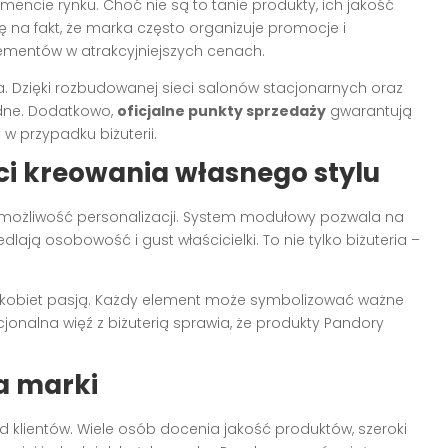
mencie rynku. Choć nie są to tanie produkty, ich jakość
 na fakt, że marka często organizuje promocje i
ementów w atrakcyjniejszych cenach.
 Dzięki rozbudowanej sieci salonów stacjonarnych oraz
odne. Dodatkowo,
oficjalne punkty sprzedaży
gwarantują
 w przypadku biżuterii.
ści kreowania własnego stylu
st możliwość personalizacji. System modułowy pozwala na
lają osobowość i gust właścicielki. To nie tylko biżuteria –
lu kobiet pasją. Każdy element może symbolizować ważne
onalna więź z biżuterią sprawia, że produkty Pandory
ja marki
d klientów. Wiele osób docenia jakość produktów, szeroki