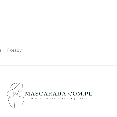
e
Porady