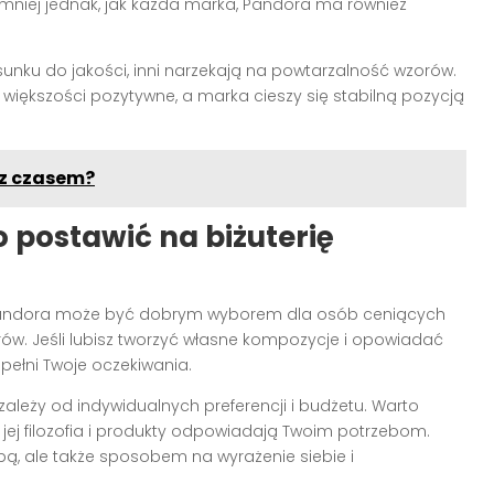
emniej jednak, jak każda marka, Pandora ma również
sunku do jakości, inni narzekają na powtarzalność wzorów.
większości pozytywne, a marka cieszy się stabilną pozycją
 z czasem?
postawić na biżuterię
a Pandora może być dobrym wyborem dla osób ceniących
rów. Jeśli lubisz tworzyć własne kompozycje i opowiadać
spełni Twoje oczekiwania.
 zależy od indywidualnych preferencji i budżetu. Warto
 jej filozofia i produkty odpowiadają Twoim potrzebom.
bą, ale także sposobem na wyrażenie siebie i