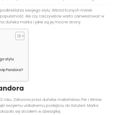
i podkreślania swojego stylu. Wśród licznych marek
 popularność. Ale czy rzeczywiście warto zainwestować w
e ta duńska marka i jakie są jej mocne strony.
go stylu
erię Pandora?
 Pandora
82 roku. Założona przez duńskie małżeństwo, Per i Winnie
ęki swojemu unikalnemu podejściu do biżuterii. Marka
 okazało się strzałem w dziesiątkę.