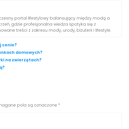
zesny portal lifestylowy balansujący między modą a
rzeń, gdzie profesjonalna wiedza spotyka się z
wane treści z zakresu mody, urody, biżuterii i lifestyle.
j cenie?
arunkach domowych?
ki na zwierzętach?
bą?
agane pola są oznaczone
*