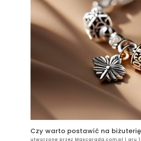
Czy warto postawić na biżuteri
utworzone przez
Mascarada.com.pl
|
gru 