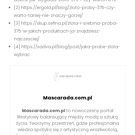
[2] https://ergold.pl/blog/zloto-proby-375-czy-
warto-taniej-nie-znaczy-gorzej/
[3] https://skup.sefina.pl/zlota-i-srebrna-proba-
375-w-jakich-produktach-ja-znajdziesz-
najczesciej/
[4] https://sadva.pl/blog/post/jaka-probe-zlota-
wybrac
Mascarada.com.pl
Mascarada.com.pl
to nowoczesny portal
lifestylowy balansujący między modą a sztuką
życia. Tworzymy przestrzeń, gdzie profesjonalna
wiedza spotyka się z artystyczną wrażliwością,