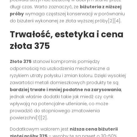
długi czas. Warto zaznaczyć, że
biżuteria z niższej
próby
wymaga częstszej konserwacji w porównaniu
do biżuterii wykonanej ze złota wyższej próby[2][4].
Trwałość, estetyka i cena
złota 375
Złoto 375
stanowi kompromis pomiędzy
odpornością na uszkodzenia mechaniczne a
ryzykiem utraty połysku i zmian koloru. Dzięki wysokiej
zawartości metali domieszkowych produkty te są
bardziej trwałe i mniej podatne na zarysowania
,
jednak właśnie dodatki takie jak miedź czy cynk
wpływają na potencjalne utlenianie, co może
prowadzić do stopniowego zmatowienia
powierzchni[1][2].
Dodatkowym walorem jest
niższa cena biżuterii
złotej próby 375
– wyroby te są nawet o 30-50%