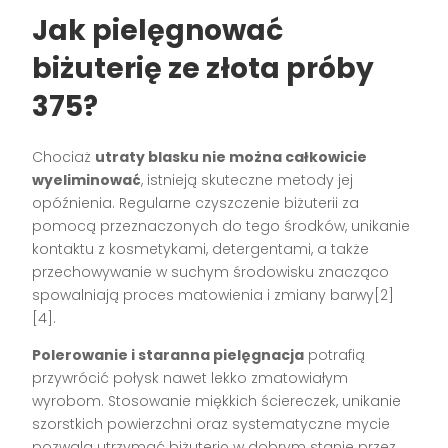
Jak pielęgnować
biżuterię ze złota próby
375?
Chociaż
utraty blasku nie można całkowicie
wyeliminować
, istnieją skuteczne metody jej
opóźnienia. Regularne czyszczenie biżuterii za
pomocą przeznaczonych do tego środków, unikanie
kontaktu z kosmetykami, detergentami, a także
przechowywanie w suchym środowisku znacząco
spowalniają proces matowienia i zmiany barwy[2]
[4].
Polerowanie i staranna pielęgnacja
potrafią
przywrócić połysk nawet lekko zmatowiałym
wyrobom. Stosowanie miękkich ściereczek, unikanie
szorstkich powierzchni oraz systematyczne mycie
pozwala utrzymać biżuterię w dobrym stanie przez