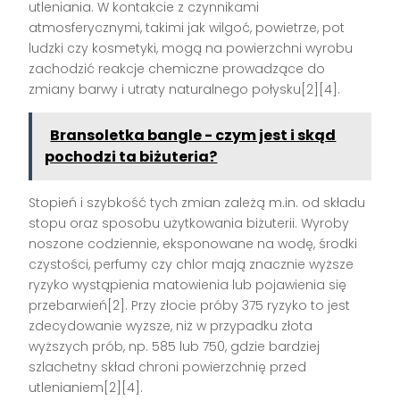
utleniania. W kontakcie z czynnikami
atmosferycznymi, takimi jak wilgoć, powietrze, pot
ludzki czy kosmetyki, mogą na powierzchni wyrobu
zachodzić reakcje chemiczne prowadzące do
zmiany barwy i utraty naturalnego połysku[2][4].
Bransoletka bangle - czym jest i skąd
pochodzi ta biżuteria?
Stopień i szybkość tych zmian zależą m.in. od składu
stopu oraz sposobu użytkowania biżuterii. Wyroby
noszone codziennie, eksponowane na wodę, środki
czystości, perfumy czy chlor mają znacznie wyższe
ryzyko wystąpienia matowienia lub pojawienia się
przebarwień[2]. Przy złocie próby 375 ryzyko to jest
zdecydowanie wyższe, niż w przypadku złota
wyższych prób, np. 585 lub 750, gdzie bardziej
szlachetny skład chroni powierzchnię przed
utlenianiem[2][4].