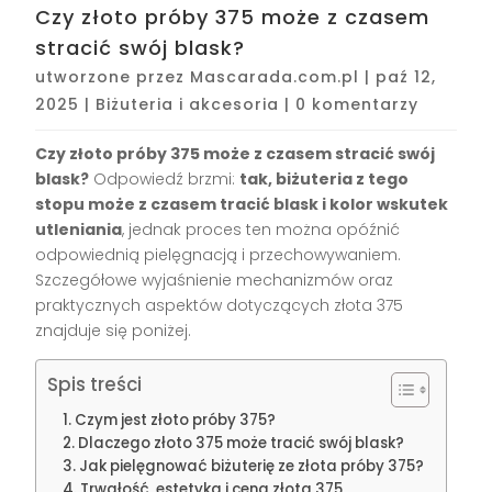
Czy złoto próby 375 może z czasem
stracić swój blask?
utworzone przez
Mascarada.com.pl
|
paź 12,
2025
|
Biżuteria i akcesoria
|
0 komentarzy
Czy złoto próby 375 może z czasem stracić swój
blask?
Odpowiedź brzmi:
tak, biżuteria z tego
stopu może z czasem tracić blask i kolor wskutek
utleniania
, jednak proces ten można opóźnić
odpowiednią pielęgnacją i przechowywaniem.
Szczegółowe wyjaśnienie mechanizmów oraz
praktycznych aspektów dotyczących złota 375
znajduje się poniżej.
Spis treści
Czym jest złoto próby 375?
Dlaczego złoto 375 może tracić swój blask?
Jak pielęgnować biżuterię ze złota próby 375?
Trwałość, estetyka i cena złota 375