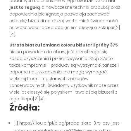
podatnych na utlenianie w jego składzie. Choć
nie
jest to regułą
, a nowoczesne techniki produkcji oraz
odpowiednia pielęgnacja pozwalają zachować
estetykę biżuterii na dłużej, warto mieć świadomość
tej właściwości przed podjęciem decyzji o zakupie[2]
[4].
Utrata blasku i zmiana koloru biżuterii próby 375
nie są powodem do obaw, jeśli przestrzega się
zasad czyszczenia i przechowywania. Stop 375 to
także kompromis – produkty są wytrzymałe, tańsze i
odporne na uszkodzenia, ale mogą wymagać
większej troski i regularnych zabiegów
konserwacyjnych. Świadomy użytkownik może przez
wiele lat cieszyć się połyskiem i trwałością biżuterii z
tego stopu[2][4].
Źródła:
[1] https://lilou.pl/pl/blog/proba-zlota-375-czy-jest-
dobra-jak-wyglada-zloto-375-i-czy-warto.html