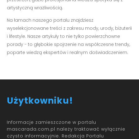
artystyczną wrażliwością.
Na łamach naszego portalu znajdziesz
wyselekcjonowane treści z zakresu mody, urody, biżuterii
i lifestyle. Nasze artykuły to nie tylko powierzchowne
porady - to głębokie spojrzenie na współczesne trendy,
poparte wiedzą ekspertów i realnym doświadczeniem.
Użytkowniku!
Informacje zamieszczone w portalu
mascarada.com.pl należy traktować wyłącznie
czysto informacyjnie. Redakcja Portalu