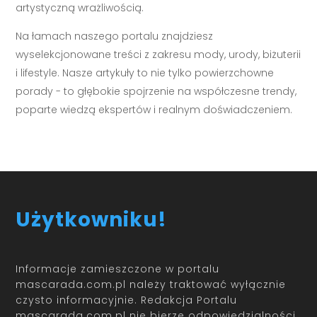
artystyczną wrażliwością.
Na łamach naszego portalu znajdziesz
wyselekcjonowane treści z zakresu mody, urody, biżuterii
i lifestyle. Nasze artykuły to nie tylko powierzchowne
porady - to głębokie spojrzenie na współczesne trendy,
poparte wiedzą ekspertów i realnym doświadczeniem.
Użytkowniku!
Informacje zamieszczone w portalu
mascarada.com.pl należy traktować wyłącznie
czysto informacyjnie. Redakcja Portalu
mascarada.com.pl nie bierze odpowiedzialności