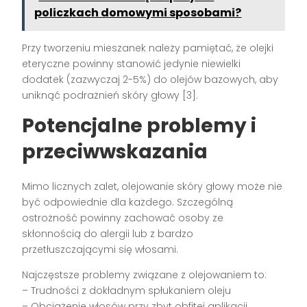
policzkach domowymi sposobami?
Przy tworzeniu mieszanek należy pamiętać, że olejki
eteryczne powinny stanowić jedynie niewielki
dodatek (zazwyczaj 2-5%) do olejów bazowych, aby
uniknąć podrażnień skóry głowy [3].
Potencjalne problemy i
przeciwwskazania
Mimo licznych zalet, olejowanie skóry głowy może nie
być odpowiednie dla każdego. Szczególną
ostrożność powinny zachować osoby ze
skłonnością do alergii lub z bardzo
przetłuszczającymi się włosami.
Najczęstsze problemy związane z olejowaniem to:
– Trudności z dokładnym spłukaniem oleju
– Obciążenie włosów przy zbyt obfitej aplikacji