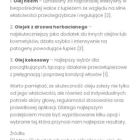
1.
Olej neem
– uznawany za najbardziej efektywny w
bezpośredniej walce z łupieżem ze względu na silne
właściwości przeciwgrzybicze i regulujące [2].
2.
Olejek z drzewa herbacianego
–
najskuteczniejszy jako dodatek do innych olejów lub
kosmetyków, działa szybko i intensywnie na
patogeny powodujące łupież [3].
3.
Olej kokosowy
– najlepszy wybór dla
początkujących, łączący działanie przeciwłupieżowe
z pielęgnacją i poprawą kondycji włosów [1].
Warto pamiętać, że skuteczność oleju zależy nie tylko
od jego właściwości, ale również od indywidualnych
potrzeb skóry głowy, regularności stosowania oraz
prawidłowej aplikacji. Dlatego najlepszym
podejściem może być wypróbowanie kilku opcji i
wybranie tej, która przynosi nam najlepsze rezultaty.
Źródła: