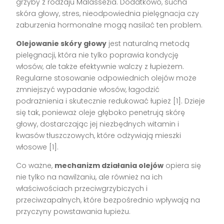
grzyby z rodzaju Malassezia. Dodatkowo, sucha
skóra głowy, stres, nieodpowiednia pielęgnacja czy
zaburzenia hormonalne mogą nasilać ten problem.
Olejowanie skóry głowy
jest naturalną metodą
pielęgnacji, która nie tylko poprawia kondycję
włosów, ale także efektywnie walczy z łupieżem.
Regularne stosowanie odpowiednich olejów może
zmniejszyć wypadanie włosów, łagodzić
podrażnienia i skutecznie redukować łupież [1]. Dzieje
się tak, ponieważ oleje głęboko penetrują skórę
głowy, dostarczając jej niezbędnych witamin i
kwasów tłuszczowych, które odżywiają mieszki
włosowe [1].
Co ważne,
mechanizm działania olejów
opiera się
nie tylko na nawilżaniu, ale również na ich
właściwościach przeciwgrzybiczych i
przeciwzapalnych, które bezpośrednio wpływają na
przyczyny powstawania łupieżu.