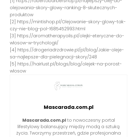
[1] https://robertobarbershop.pl/najlepszy-olej-do-
olejowania-skory-glowy-ranking-8-skutecznych-
produktow
[2] https://mintishop.pl/Olejowanie-skory-glowy-tak-
czy-nie-blog-pol-1685452993.html
[3] https://aromatherapyoils.pl/olejki-eteryczne-do-
wlosow-w-trychologii/
[4] https://drogeriadrzdrowie.pl/pl/blog/Jakie-oleje-
sa-najlepsze-dla-pielegnacji-skory/248
[5] https://hairlust.pl/blogs/blog/olejek-na-porost-
wlosow
Mascarada.com.pl
Mascarada.com.pl
to nowoczesny portal
lifestylowy balansujący między modą a sztuką
życia. Tworzymy przestrzeń, gdzie profesjonalna