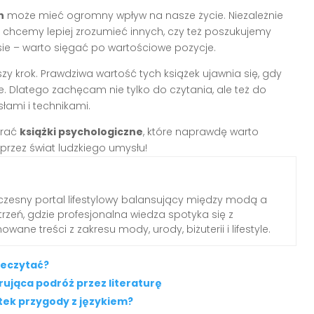
h
może mieć ogromny wpływ na nasze życie. Niezależnie
 chcemy lepiej zrozumieć innych, czy też poszukujemy
ie – warto sięgać po wartościowe pozycje.
zy krok. Prawdziwa wartość tych książek ujawnia się, gdy
Dlatego zachęcam nie tylko do czytania, ale też do
ami i technikami.
brać
książki psychologiczne
, które naprawdę warto
przez świat ludzkiego umysłu!
zesny portal lifestylowy balansujący między modą a
rzeń, gdzie profesjonalna wiedza spotyka się z
wane treści z zakresu mody, urody, biżuterii i lifestyle.
rzeczytać?
irująca podróż przez literaturę
tek przygody z językiem?