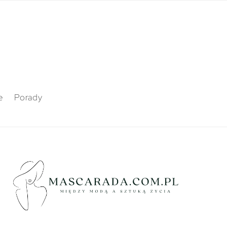
e
Porady