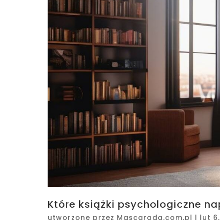
Które książki psychologiczne n
utworzone przez
Mascarada.com.pl
|
lut 6