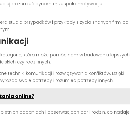
 lepiej zrozumieć dynamikę zespołu, motywacje
iera studia przypadków i przykłady z życia znanych firm, co
znymi.
nikacji
 kategoria, która może pomóc nam w budowaniu lepszych
elskich czy rodzinnych.
ne techniki komunikacji i rozwiązywania konfliktów. Dzięki
 wyrażać swoje potrzeby i rozumieć potrzeby innych.
tania online?
eloletnich badaniach i obserwacjach par i rodzin, co nadaje