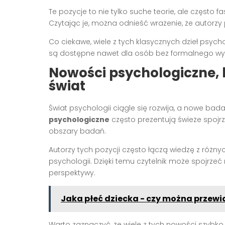
Te pozycje to nie tylko suche teorie, ale często
Czytając je, można odnieść wrażenie, że autorz
Co ciekawe, wiele z tych klasycznych dzieł psych
są dostępne nawet dla osób bez formalnego wyksz
Nowości psychologiczne, k
świat
Świat psychologii ciągle się rozwija, a nowe ba
psychologiczne
często prezentują świeże spojr
obszary badań.
Autorzy tych pozycji często łączą wiedzę z różny
psychologii. Dzięki temu czytelnik może spojrze
perspektywy.
Jaka płeć dziecka - czy można przewi
Warto zaznaczyć, że wiele z tych nowości szybko z