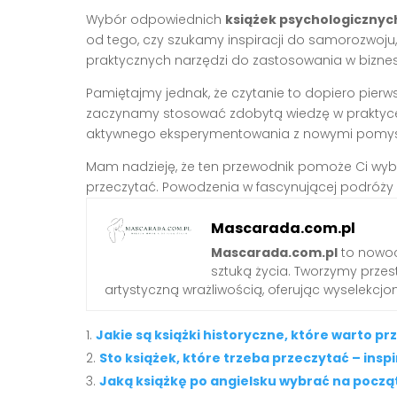
Wybór odpowiednich
książek psychologicznyc
od tego, czy szukamy inspiracji do samorozwoju,
praktycznych narzędzi do zastosowania w biznes
Pamiętajmy jednak, że czytanie to dopiero pierws
zaczynamy stosować zdobytą wiedzę w praktyce. 
aktywnego eksperymentowania z nowymi pomysł
Mam nadzieję, że ten przewodnik pomoże Ci wy
przeczytać. Powodzenia w fascynującej podróży 
Mascarada.com.pl
Mascarada.com.pl
to nowoc
sztuką życia. Tworzymy przest
artystyczną wrażliwością, oferując wyselekcjono
Jakie są książki historyczne, które warto p
Sto książek, które trzeba przeczytać – insp
Jaką książkę po angielsku wybrać na począ