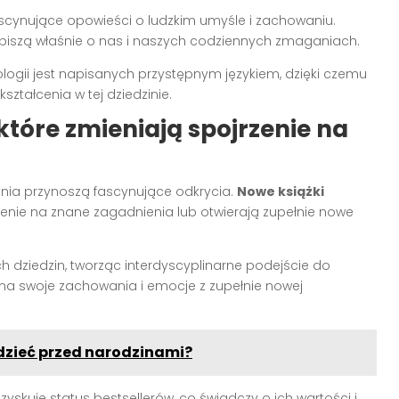
 fascynujące opowieści o ludzkim umyśle i zachowaniu.
y piszą właśnie o nas i naszych codziennych zmaganiach.
ologii jest napisanych przystępnym językiem, dzięki czemu
tałcenia w tej dziedzinie.
tóre zmieniają spojrzenie na
dania przynoszą fascynujące odkrycia.
Nowe książki
zenie na znane zagadnienia lub otwierają zupełnie nowe
ch dziedzin, tworząc interdyscyplinarne podejście do
ć na swoje zachowania i emocje z zupełnie nowej
dzieć przed narodzinami?
yskuje status bestsellerów, co świadczy o ich wartości i