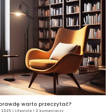
aprawdę warto przeczytać?
, 2025
|
Lifestyle
|
0 komentarzy