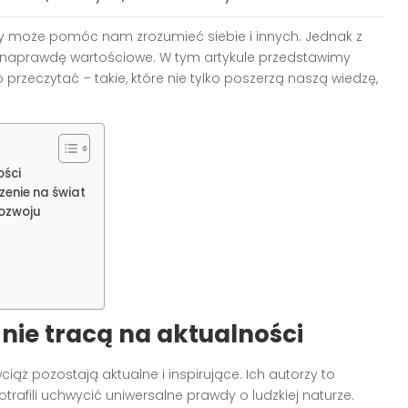
óry może pomóc nam zrozumieć siebie i innych. Jednak z
e naprawdę wartościowe. W tym artykule przedstawimy
o przeczytać – takie, które nie tylko poszerzą naszą wiedzę,
ości
zenie na świat
ozwoju
 nie tracą na aktualności
iąż pozostają aktualne i inspirujące. Ich autorzy to
otrafili uchwycić uniwersalne prawdy o ludzkiej naturze.