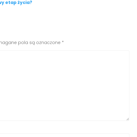
wy etap życia?
agane pola są oznaczone
*