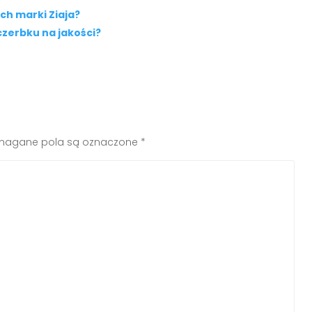
ch marki Ziaja?
czerbku na jakości?
agane pola są oznaczone
*