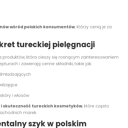
fanów wśród polskich konsumentów
, którzy cenią je za
ret tureckiej pielęgnacji
a produktów, która cieszy się rosnącym zainteresowaniem
turach i zawierają cenne składniki, takie jak:
 odmładzających
wilżające
skóry i włosów
 i skuteczność tureckich kosmetyków
, które często
zachodnich marek.
ientalny szyk w polskim