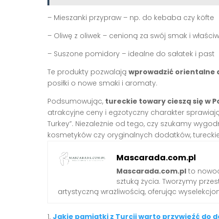
– Mieszanki przypraw – np. do kebaba czy köfte
– Oliwę z oliwek – cenioną za swój smak i właśc
– Suszone pomidory – idealne do sałatek i past
Te produkty pozwalają
wprowadzić orientalne a
posiłki o nowe smaki i aromaty.
Podsumowując,
tureckie towary cieszą się w 
atrakcyjne ceny i egzotyczny charakter sprawiaj
Turkey”. Niezależnie od tego, czy szukamy wygo
kosmetyków czy oryginalnych dodatków, turecki
Mascarada.com.pl
Mascarada.com.pl
to nowoc
sztuką życia. Tworzymy przest
artystyczną wrażliwością, oferując wyselekcjono
Jakie pamiątki z Turcji warto przywieźć do