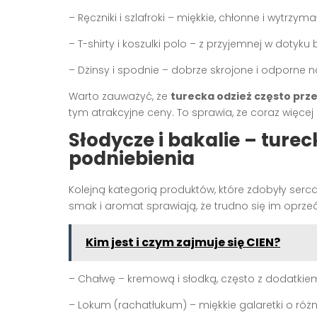
– Ręczniki i szlafroki – miękkie, chłonne i wytrzyma
– T-shirty i koszulki polo – z przyjemnej w dotyku
– Dżinsy i spodnie – dobrze skrojone i odporne n
Warto zauważyć, że
turecka odzież często prz
tym atrakcyjne ceny. To sprawia, że coraz więcej
Słodycze i bakalie – turec
podniebienia
Kolejną kategorią produktów, które zdobyły serc
smak i aromat sprawiają, że trudno się im oprz
Kim jest i czym zajmuje się CIEN?
– Chałwę – kremową i słodką, często z dodatki
– Lokum (rachatłukum) – miękkie galaretki o ró