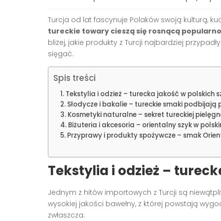
Turcja od lat fascynuje Polaków swoją kulturą, ku
tureckie towary cieszą się rosnącą popularno
bliżej, jakie produkty z Turcji najbardziej przy
sięgać.
Spis treści
Tekstylia i odzież – turecka jakość w polskich 
Słodycze i bakalie – tureckie smaki podbijają 
Kosmetyki naturalne – sekret tureckiej pielęgn
Biżuteria i akcesoria – orientalny szyk w pols
Przyprawy i produkty spożywcze – smak Orient
Tekstylia i odzież – turec
Jednym z hitów importowych z Turcji są niewątpl
wysokiej jakości bawełny, z której powstają wyg
zwłaszcza: