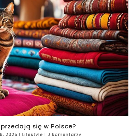
sprzedają się w Polsce?
26, 2025
|
Lifestyle
|
0 komentarzy