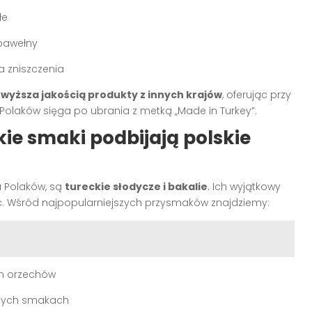
łe
 bawełny
a zniszczenia
ewyższa jakością produkty z innych krajów
, oferując przy
 Polaków sięga po ubrania z metką „Made in Turkey”.
kie smaki podbijają polskie
a Polaków, są
tureckie słodycze i bakalie
. Ich wyjątkowy
eć. Wśród najpopularniejszych przysmaków znajdziemy:
em orzechów
żnych smakach