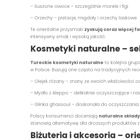
– Suszone owoce – szczególnie morele i figi
– Orzechy – pistacje, migdały i orzechy laskowe
Te orientalne przysmaki
zyskują coraz więcej 
intensywny smak i wysoką jakość.
Kosmetyki naturalne – sek
Tureckie kosmetyki naturalne
to kolejna grup
w Polsce. Bazują one często na tradycyjnych recep
– Olejek różany – znany ze swoich właściwości
– Mydło z Aleppo – delikatnie oczyszczające i na
– Glinka ghassoul – doskonała do oczyszczania 
Polscy konsumenci doceniają
naturalne składy
stanowią alternatywę dla droższych produktów 
Biżuteria i akcesoria – or