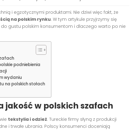
chnią i egzotycznymi produktami. Nie dziwi więc fakt, że
ścią na polskim rynku
. W tym artykule przyjrzymy się
padły do gustu polskim konsumentom i dlaczego warto po nie
szafach
polskie podniebienia
acji
kim wydaniu
u na polskich stołach
ka jakość w polskich szafach
iwie
tekstylia i odzież
. Tureckie firmy słyną z produkcji
odne i trwałe ubrania. Polscy konsumenci doceniają