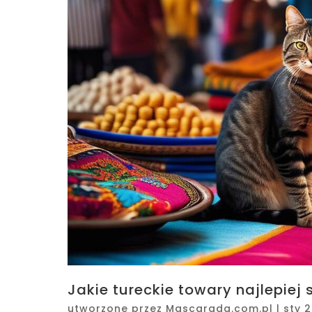
Jakie tureckie towary najlepiej 
utworzone przez
Mascarada.com.pl
|
sty 