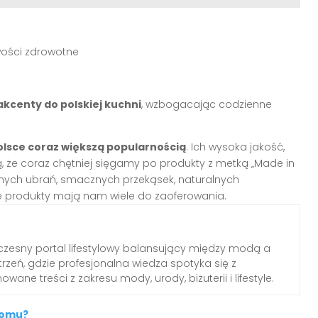
iwości zdrowotne
kcenty do polskiej kuchni
, wzbogacając codzienne
Polsce coraz większą popularnością
. Ich wysoka jakość,
ą, że coraz chętniej sięgamy po produkty z metką „Made in
dnych ubrań, smacznych przekąsek, naturalnych
e produkty mają nam wiele do zaoferowania.
zesny portal lifestylowy balansujący między modą a
rzeń, gdzie profesjonalna wiedza spotyka się z
wane treści z zakresu mody, urody, biżuterii i lifestyle.
 domu?