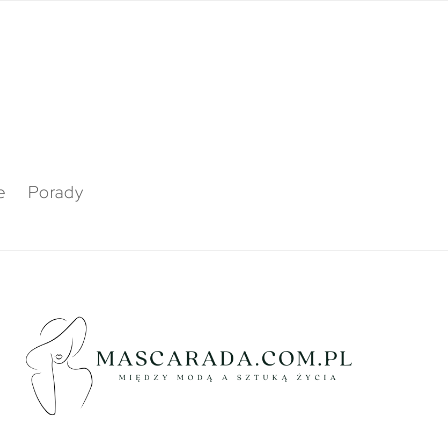
e
Porady