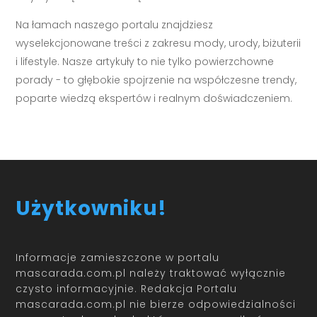
Na łamach naszego portalu znajdziesz
wyselekcjonowane treści z zakresu mody, urody, biżuterii
i lifestyle. Nasze artykuły to nie tylko powierzchowne
porady - to głębokie spojrzenie na współczesne trendy,
poparte wiedzą ekspertów i realnym doświadczeniem.
Użytkowniku!
Informacje zamieszczone w portalu
mascarada.com.pl należy traktować wyłącznie
czysto informacyjnie. Redakcja Portalu
mascarada.com.pl nie bierze odpowiedzialności