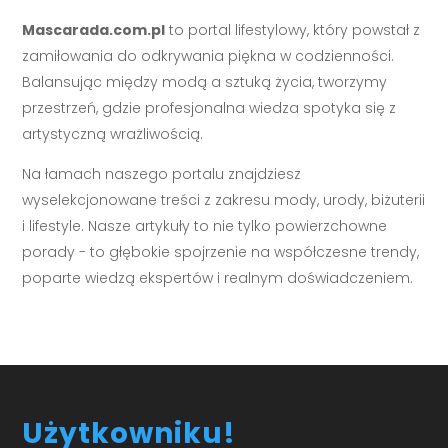
Mascarada.com.pl
to portal lifestylowy, który powstał z
zamiłowania do odkrywania piękna w codzienności.
Balansując między modą a sztuką życia, tworzymy
przestrzeń, gdzie profesjonalna wiedza spotyka się z
artystyczną wrażliwością.
Na łamach naszego portalu znajdziesz
wyselekcjonowane treści z zakresu mody, urody, biżuterii
i lifestyle. Nasze artykuły to nie tylko powierzchowne
porady - to głębokie spojrzenie na współczesne trendy,
poparte wiedzą ekspertów i realnym doświadczeniem.
Użytkowniku!