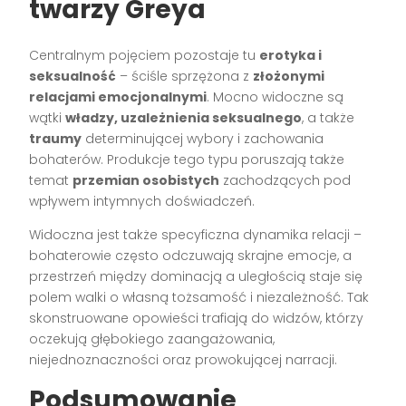
twarzy Greya
Centralnym pojęciem pozostaje tu
erotyka i
seksualność
– ściśle sprzężona z
złożonymi
relacjami emocjonalnymi
. Mocno widoczne są
wątki
władzy, uzależnienia seksualnego
, a także
traumy
determinującej wybory i zachowania
bohaterów. Produkcje tego typu poruszają także
temat
przemian osobistych
zachodzących pod
wpływem intymnych doświadczeń.
Widoczna jest także specyficzna dynamika relacji –
bohaterowie często odczuwają skrajne emocje, a
przestrzeń między dominacją a uległością staje się
polem walki o własną tożsamość i niezależność. Tak
skonstruowane opowieści trafiają do widzów, którzy
oczekują głębokiego zaangażowania,
niejednoznaczności oraz prowokującej narracji.
Podsumowanie