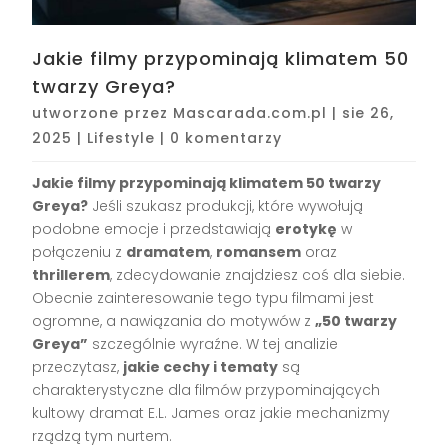
Jakie filmy przypominają klimatem 50
twarzy Greya?
utworzone przez
Mascarada.com.pl
|
sie 26,
2025
|
Lifestyle
|
0 komentarzy
Jakie filmy przypominają klimatem 50 twarzy
Greya?
Jeśli szukasz produkcji, które wywołują
podobne emocje i przedstawiają
erotykę
w
połączeniu z
dramatem
,
romansem
oraz
thrillerem
, zdecydowanie znajdziesz coś dla siebie.
Obecnie zainteresowanie tego typu filmami jest
ogromne, a nawiązania do motywów z
„50 twarzy
Greya”
szczególnie wyraźne. W tej analizie
przeczytasz,
jakie cechy i tematy
są
charakterystyczne dla filmów przypominających
kultowy dramat E.L. James oraz jakie mechanizmy
rządzą tym nurtem.