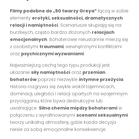
Filmy podobne do „50 twarzy Greya”
łączą w sobie
elementy
erotyki, seksualności, dramatycznych
relacji i namiętności
. Scenariusze skupiają się na
burzliwych, często bardzo złożonych
relacjach
emocjonalnych
. Bohaterowie nieustannie mierzą się
z osobistymi
traumami
, wewnętrznymi konfliktami
oraz
psychicznymi wyzwaniami
.
Najważniejszą cechą tego typu produkcji jest
ukazanie
siły namiętności
oraz
przemian
bohaterów
poprzez niezwykle
intymne przeżycia
.
Historia rozgrywa się zwykle wokół tajemnicach,
dominacji, uległości i relacji opartych na wzajemnym
przyciąganiu, które bywa destrukcyjne lub
uwalniające.
Silna chemia między bohaterami
w
połączeniu z wyrafinowanymi
scenami seksualnymi
tworzy unikalną atmosferę, gdzie każda decyzja
niesie za sobą emocjonalne konsekwencje.