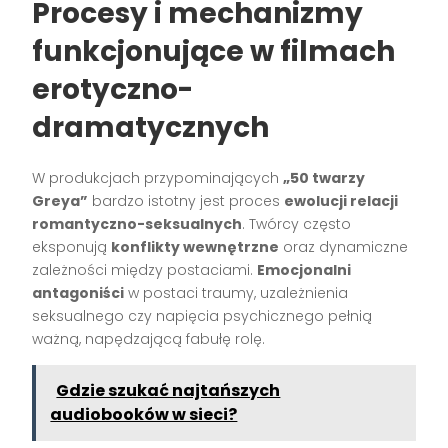
Procesy i mechanizmy
funkcjonujące w filmach
erotyczno-
dramatycznych
W produkcjach przypominających
„50 twarzy
Greya”
bardzo istotny jest proces
ewolucji relacji
romantyczno-seksualnych
. Twórcy często
eksponują
konflikty wewnętrzne
oraz dynamiczne
zależności między postaciami.
Emocjonalni
antagoniści
w postaci traumy, uzależnienia
seksualnego czy napięcia psychicznego pełnią
ważną, napędzającą fabułę rolę.
Gdzie szukać najtańszych
audiobooków w sieci?