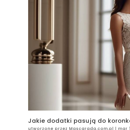
Jakie dodatki pasują do koronk
utworzone przez
Mascarada.com.pl
|
mar 