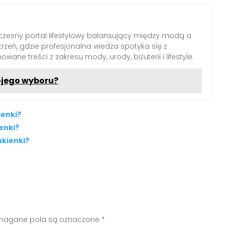
zesny portal lifestylowy balansujący między modą a
rzeń, gdzie profesjonalna wiedza spotyka się z
wane treści z zakresu mody, urody, biżuterii i lifestyle.
ojego wyboru?
ienki?
enki?
ukienki?
agane pola są oznaczone
*