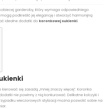
kobiecej garderoby, który wymaga odpowiedniego
ogą podkreślić jej elegancję i stworzyć harmonijną
ać idealne dodatki do
koronkowej sukienki
.
ukienki
to kierować się zasadą „mniej znaczy więcej”. Koronka
datki nie powinny z nią konkurować. Delikatne kolczyki i
rzypadku wieczorowych stylizacji można pozwolić sobie na
iar.