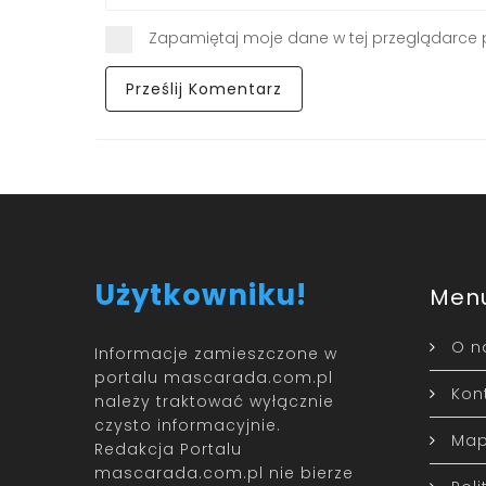
Zapamiętaj moje dane w tej przeglądarce 
Użytkowniku!
Men
O n
Informacje zamieszczone w
portalu mascarada.com.pl
Kon
należy traktować wyłącznie
czysto informacyjnie.
Map
Redakcja Portalu
mascarada.com.pl nie bierze