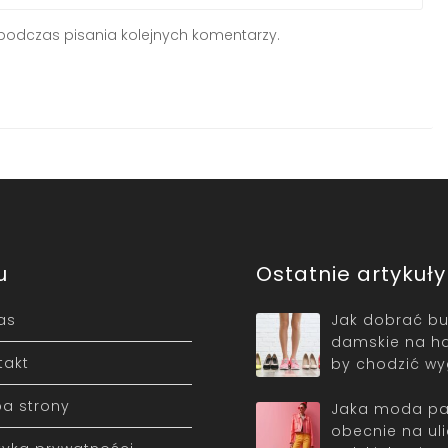
podczas pisania kolejnych komentarzy.
u
Ostatnie artykuły
as
Jak dobrać bu
damskie na ha
takt
by chodzić w
a strony
Jaka moda pa
obecnie na ul