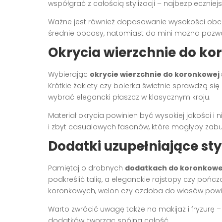
współgrać z całością stylizacji – najbezpieczni
Ważne jest również dopasowanie wysokości obcasa
średnie obcasy, natomiast do mini można pozwo
Okrycia wierzchnie do k
Wybierając
okrycie wierzchnie do koronkowej 
Krótkie żakiety czy bolerka świetnie sprawdzą się
wybrać elegancki płaszcz w klasycznym kroju.
Materiał okrycia powinien być wysokiej jakości i
i zbyt casualowych fasonów, które mogłyby zaburz
Dodatki uzupełniające sty
Pamiętaj o drobnych
dodatkach do koronkowej
podkreślić talię, a eleganckie rajstopy czy poń
koronkowych, welon czy ozdoba do włosów powinn
Warto zwrócić uwagę także na makijaż i fryzurę 
dodatków, tworząc spójną całość.