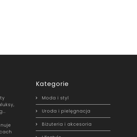
Kategorie
ty
Moda i styl
luksy,
Uroda i pielęgnacja
yg…
Biżuteria i akcesoria
nuje
icach