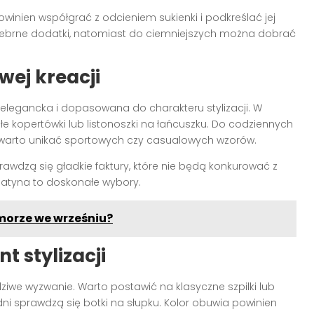
owinien współgrać z odcieniem sukienki i podkreślać jej
srebrne dodatki, natomiast do ciemniejszych można dobrać
wej kreacji
legancka i dopasowana do charakteru stylizacji. W
 kopertówki lub listonoszki na łańcuszku. Do codziennych
 warto unikać sportowych czy casualowych wzorów.
sprawdzą się gładkie faktury, które nie będą konkurować z
satyna to doskonałe wybory.
morze we wrześniu?
t stylizacji
iwe wyzwanie. Warto postawić na klasyczne szpilki lub
dni sprawdzą się botki na słupku. Kolor obuwia powinien