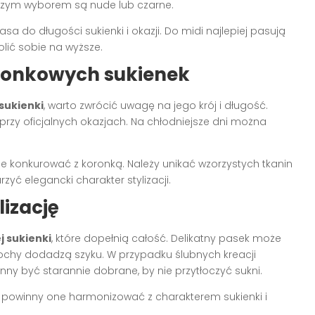
ejszym wyborem są nude lub czarne.
 do długości sukienki i okazji. Do midi najlepiej pasują
lić sobie na wyższe.
oronkowych sukienek
sukienki
, warto zwrócić uwagę na jego krój i długość.
 przy oficjalnych okazjach. Na chłodniejsze dni można
 nie konkurować z koronką. Należy unikać wzorzystych tkanin
yć elegancki charakter stylizacji.
lizację
 sukienki
, które dopełnią całość. Delikatny pasek może
czochy dodadzą szyku. W przypadku ślubnych kreacji
y być starannie dobrane, by nie przytłoczyć sukni.
– powinny one harmonizować z charakterem sukienki i