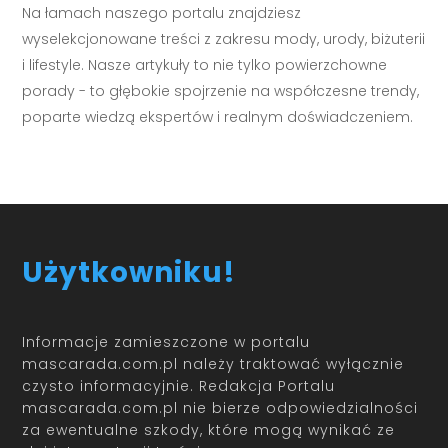
Na łamach naszego portalu znajdziesz
wyselekcjonowane treści z zakresu mody, urody, biżuterii
i lifestyle. Nasze artykuły to nie tylko powierzchowne
porady - to głębokie spojrzenie na współczesne trendy,
poparte wiedzą ekspertów i realnym doświadczeniem.
Użytkowniku!
Informacje zamieszczone w portalu
mascarada.com.pl należy traktować wyłącznie
czysto informacyjnie. Redakcja Portalu
mascarada.com.pl nie bierze odpowiedzialności
za ewentualne szkody, które mogą wynikać ze