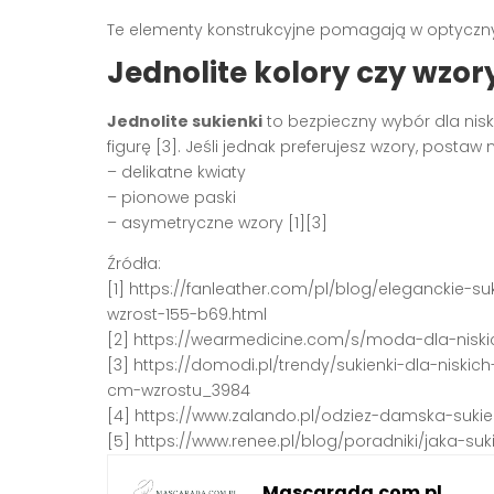
Te elementy konstrukcyjne pomagają w optyczny
Jednolite kolory czy wzor
Jednolite sukienki
to bezpieczny wybór dla nisk
figurę [3]. Jeśli jednak preferujesz wzory, postaw
– delikatne kwiaty
– pionowe paski
– asymetryczne wzory [1][3]
Źródła:
[1] https://fanleather.com/pl/blog/eleganckie-su
wzrost-155-b69.html
[2] https://wearmedicine.com/s/moda-dla-niski
[3] https://domodi.pl/trendy/sukienki-dla-niski
cm-wzrostu_3984
[4] https://www.zalando.pl/odziez-damska-suki
[5] https://www.renee.pl/blog/poradniki/jaka-
Mascarada.com.pl