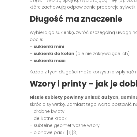
które zachowują odpowiednie proporcje sylwetki i 
Długość ma znaczenie
Wybierając sukienkę, zwróć szczególną uwagę na je
opcje:
–
sukienki mini
–
sukienki do kolan
(ale nie zakrywające ich)
–
sukienki maxi
Każda z tych długości może korzystnie wpłynąć na
Wzory i printy – jak je dob
Niskie kobiety powinny unikać dużych, domin
skrócić sylwetkę. Zamiast tego warto postawić n
– drobne kwiaty
– delikatne kropki
– subtelne geometryczne wzory
– pionowe paski [1][3]