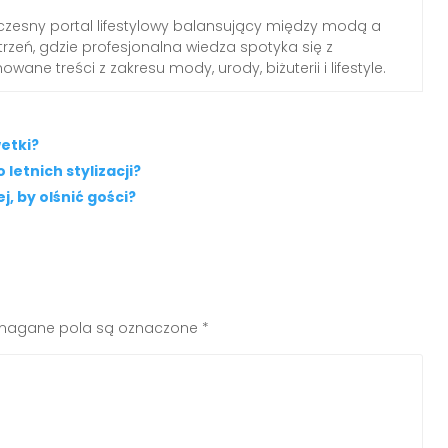
zesny portal lifestylowy balansujący między modą a
rzeń, gdzie profesjonalna wiedza spotyka się z
wane treści z zakresu mody, urody, biżuterii i lifestyle.
wetki?
letnich stylizacji?
, by olśnić gości?
agane pola są oznaczone
*