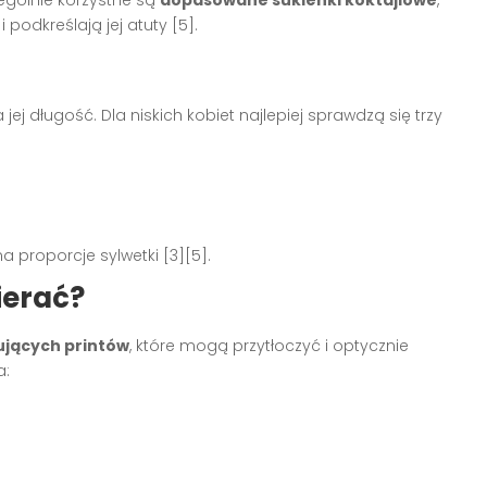
podkreślają jej atuty [5].
j długość. Dla niskich kobiet najlepiej sprawdzą się trzy
 proporcje sylwetki [3][5].
ierać?
ujących printów
, które mogą przytłoczyć i optycznie
a: