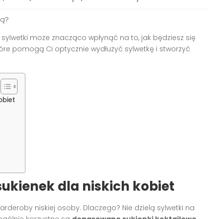
bą?
 sylwetki może znacząco wpłynąć na to, jak będziesz się
óre pomogą Ci optycznie wydłużyć sylwetkę i stworzyć
obiet
sukienek dla niskich kobiet
deroby niskiej osoby. Dlaczego? Nie dzielą sylwetki na
zególnie korzystne są
dopasowane sukienki koktajlowe
,