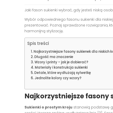
Jaki fason sukienki wybrać, gdy jesteś niską oso
Wybór odpowiedniego fasonu sukienki dla niskiej
prezentować. Poznaj sprawdzone rozwiązania, kt
harmonijną stylizację.
Spis treści
Najkorzystniejsze fasony sukienek dla niskich k
Długość ma znaczenie
Wzory i printy – jak je dobierać?
Materiały i konstrukcja sukienki
Detale, które wydłużają sylwetkę
Jednolite kolory czy wzory?
Najkorzystniejsze fasony 
Sukienki o prostym kroju
stanowią podstawę gar
części i tworzą spójną, wydłużającą linię [3]. Szc