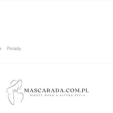
e
Porady