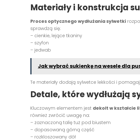
Materiały i konstrukcja s
Proces optycznego wydłużania sylwetki
rozpo
sprawdzą się:
– cienkie, lejące tkaniny
– szyfon
– jedwab
Jak wybrać sukienkę na wesele dla pusz
Te materiały dodają sylwetce lekkości i pomagają
Detale, które wydłużają s
Kluczowym elementem jest
dekolt w kształcie l
również zwrócić uwagę na:
– zaznaczoną talię tuż pod biustem
– dopasowaną górną część
– rozkloszowany dół