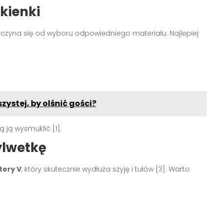
ukienki
czyna się od wyboru odpowiedniego materiału. Najlepiej
ystej, by olśnić gości?
 ją wysmuklić [1].
ylwetkę
itery V
, który skutecznie wydłuża szyję i tułów [3]. Warto