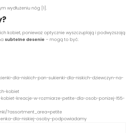
m wydłużeniu nóg [1].
y?
ich kobiet, ponieważ optycznie wyszczuplają i podwyższają
 na
subtelne desenie
– mogą to być:
kienki-dla-niskich-pan-sukienki-dla-niskich-dziewczyn-na-
ch-kobiet
ch-kobiet-kreacje-w-rozmiarze-petite-dla-osob-ponizej-155-
enki/?assortment_area=petite
sukienka-dla-niskiej-osoby-podpowiadamy