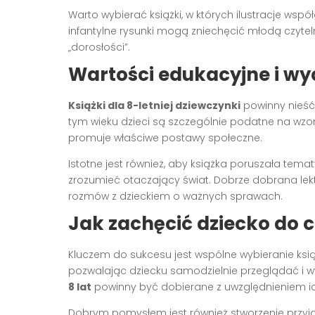
Warto wybierać książki, w których ilustracje współ
infantylne rysunki mogą zniechęcić młodą czytel
„dorosłości”.
Wartości edukacyjne i 
Książki dla 8-letniej dziewczynki
powinny nieść 
tym wieku dzieci są szczególnie podatne na wzor
promuje właściwe postawy społeczne.
Istotne jest również, aby książka poruszała tem
zrozumieć otaczający świat. Dobrze dobrana le
rozmów z dzieckiem o ważnych sprawach.
Jak zachęcić dziecko do 
Kluczem do sukcesu jest wspólne wybieranie książ
pozwalając dziecku samodzielnie przeglądać i wy
8 lat
powinny być dobierane z uwzględnieniem ich o
Dobrym pomysłem jest również stworzenie przyja