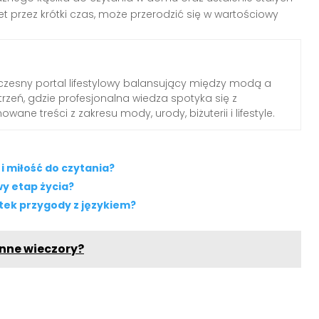
et przez krótki czas, może przerodzić się w wartościowy
zesny portal lifestylowy balansujący między modą a
rzeń, gdzie profesjonalna wiedza spotyka się z
wane treści z zakresu mody, urody, biżuterii i lifestyle.
 i miłość do czytania?
y etap życia?
tek przygody z językiem?
enne wieczory?