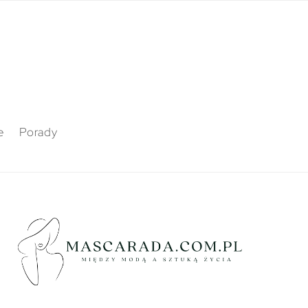
e
Porady