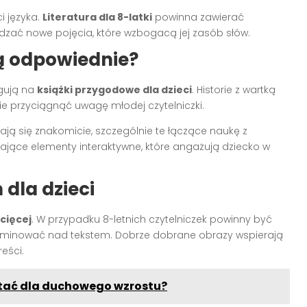
i języka.
Literatura dla 8-latki
powinna zawierać
dzać nowe pojęcia, które wzbogacą jej zasób słów.
są odpowiednie?
agują na
książki przygodowe dla dzieci
. Historie z wartką
ie przyciągnąć uwagę młodej czytelniczki.
ją się znakomicie, szczególnie te łączące naukę z
jące elementy interaktywne, które angażują dziecko w
 dla dzieci
ecięcej
. W przypadku 8-letnich czytelniczek powinny być
ominować nad tekstem. Dobrze dobrane obrazy wspierają
eści.
zytać dla duchowego wzrostu?