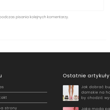
podczas pisania kolejnych komentarzy.
u
Ostatnie artykuły
as
Jak dobrać bu
damskie na ha
takt
by chodzić w
a strony
Jaka moda pa