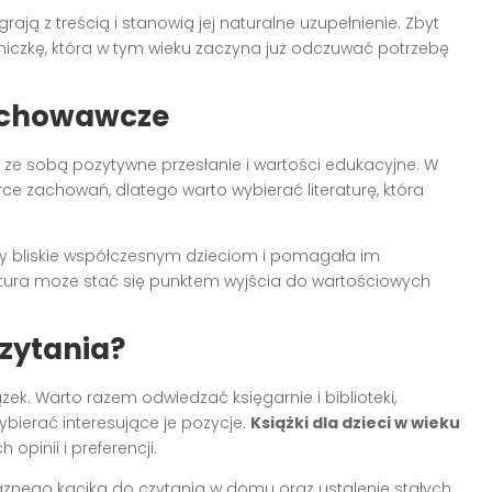
grają z treścią i stanowią jej naturalne uzupełnienie. Zbyt
niczkę, która w tym wieku zaczyna już odczuwać potrzebę
wychowawcze
ze sobą pozytywne przesłanie i wartości edukacyjne. W
ce zachowań, dlatego warto wybierać literaturę, która
aty bliskie współczesnym dzieciom i pomagała im
ktura może stać się punktem wyjścia do wartościowych
czytania?
ek. Warto razem odwiedzać księgarnie i biblioteki,
bierać interesujące je pozycje.
Książki dla dzieci w wieku
pinii i preferencji.
znego kącika do czytania w domu oraz ustalenie stałych