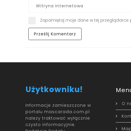
Zapamiętaj moje dane w tej przeglądarce 
Użytkowniku!
Men
O n
Informacje zamieszczone w
portalu mascarada.com.pl
Kon
należy traktować wyłącznie
czysto informacyjnie.
Map
Redakcja Portalu