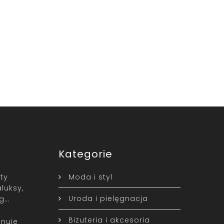
Kategorie
ty
Moda i styl
luksy,
Uroda i pielęgnacja
yg…
Biżuteria i akcesoria
nuje