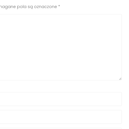
agane pola są oznaczone
*