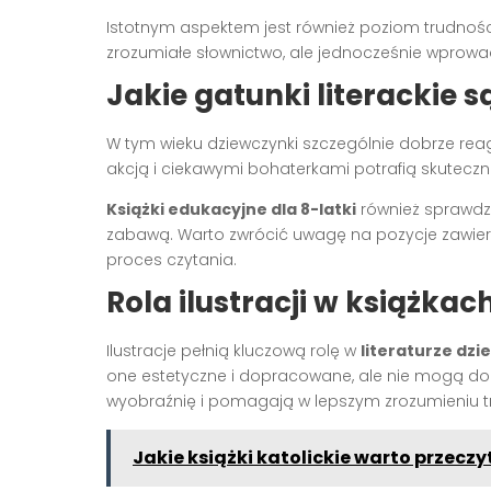
Istotnym aspektem jest również poziom trudnośc
zrozumiałe słownictwo, ale jednocześnie wprowa
Jakie gatunki literackie 
W tym wieku dziewczynki szczególnie dobrze re
akcją i ciekawymi bohaterkami potrafią skuteczn
Książki edukacyjne dla 8-latki
również sprawdza
zabawą. Warto zwrócić uwagę na pozycje zawiera
proces czytania.
Rola ilustracji w książkach
Ilustracje pełnią kluczową rolę w
literaturze dzi
one estetyczne i dopracowane, ale nie mogą d
wyobraźnię i pomagają w lepszym zrozumieniu tr
Jakie książki katolickie warto przec