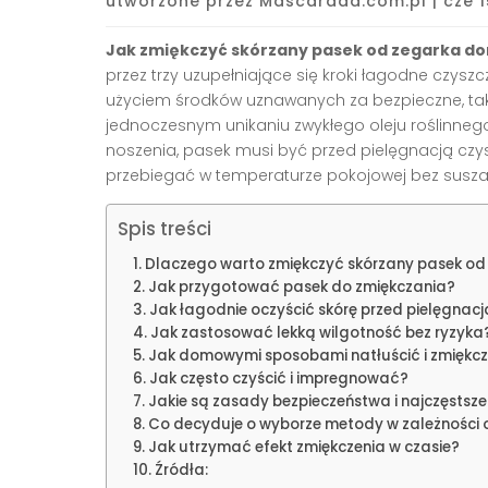
utworzone przez
Mascarada.com.pl
|
cze 1
Jak zmiękczyć skórzany pasek od zegarka 
przez trzy uzupełniające się kroki łagodne czyszc
użyciem środków uznawanych za bezpieczne, takic
jednoczesnym unikaniu zwykłego oleju roślinnego 
noszenia, pasek musi być przed pielęgnacją czys
przebiegać w temperaturze pokojowej bez suszar
Spis treści
Dlaczego warto zmiękczyć skórzany pasek od
Jak przygotować pasek do zmiękczania?
Jak łagodnie oczyścić skórę przed pielęgnacj
Jak zastosować lekką wilgotność bez ryzyka
Jak domowymi sposobami natłuścić i zmiękc
Jak często czyścić i impregnować?
Jakie są zasady bezpieczeństwa i najczęstsze
Co decyduje o wyborze metody w zależności 
Jak utrzymać efekt zmiękczenia w czasie?
Źródła: