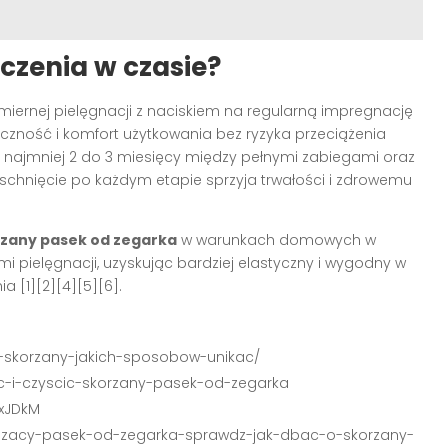
czenia w czasie?
miernej pielęgnacji z naciskiem na regularną impregnację
czność i komfort użytkowania bez ryzyka przeciążenia
 najmniej 2 do 3 miesięcy między pełnymi zabiegami oraz
yschnięcie po każdym etapie sprzyja trwałości i zdrowemu
zany pasek od zegarka
w warunkach domowych w
 pielęgnacji, uzyskując bardziej elastyczny i wygodny w
a [1][2][4][5][6].
ek-skorzany-jakich-sposobow-unikac/
ac-i-czyscic-skorzany-pasek-od-zegarka
xJDkM
erdzacy-pasek-od-zegarka-sprawdz-jak-dbac-o-skorzany-