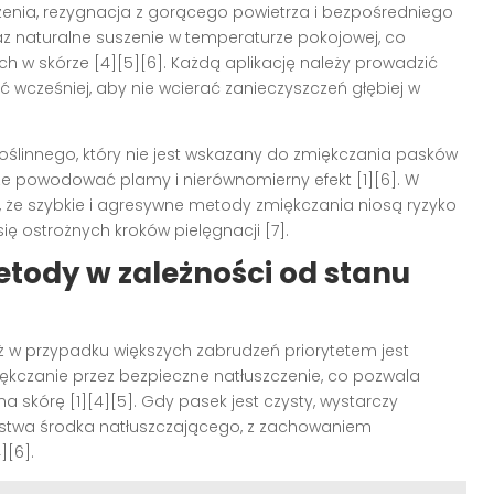
nia, rezygnacja z gorącego powietrza i bezpośredniego
az naturalne suszenie w temperaturze pokojowej, co
h w skórze [4][5][6]. Każdą aplikację należy prowadzić
ć wcześniej, aby nie wcierać zanieczyszczeń głębiej w
roślinnego, który nie jest wskazany do zmiękczania pasków
że powodować plamy i nierównomierny efekt [1][6]. W
 że szybkie i agresywne metody zmiękczania niosą ryzyko
ę ostrożnych kroków pielęgnacji [7].
tody w zależności od stanu
ż w przypadku większych zabrudzeń priorytetem jest
iękczanie przez bezpieczne natłuszczenie, co pozwala
skórę [1][4][5]. Gdy pasek jest czysty, wystarczy
rstwa środka natłuszczającego, z zachowaniem
][6].