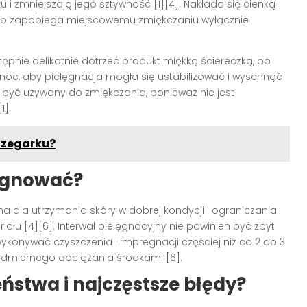
łu i zmniejszają jego sztywność [1][4]. Nakłada się cienką
 co zapobiega miejscowemu zmiękczaniu wyłącznie
tępnie delikatnie dotrzeć produkt miękką ściereczką, po
 noc, aby pielęgnacja mogła się ustabilizować i wyschnąć
ien być używany do zmiękczania, ponieważ nie jest
1].
 zegarku?
regnować?
na dla utrzymania skóry w dobrej kondycji i ograniczania
łu [4][6]. Interwał pielęgnacyjny nie powinien być zbyt
wykonywać czyszczenia i impregnacji częściej niż co 2 do 3
admiernego obciążania środkami [6].
ństwa i najczęstsze błędy?