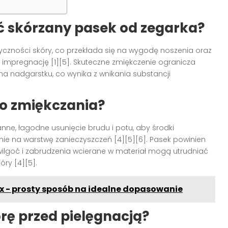
ć skórzany pasek od zegarka?
czności skóry, co przekłada się na wygodę noszenia oraz
 impregnację [1][5]. Skuteczne zmiękczenie ogranicza
 na nadgarstku, co wynika z wnikania substancji
o zmiękczania?
ne, łagodne usunięcie brudu i potu, aby środki
 nie na warstwę zanieczyszczeń [4][5][6]. Pasek powinien
wilgoć i zabrudzenia wcierane w materiał mogą utrudniać
ry [4][5].
x - prosty sposób na idealne dopasowanie
rę przed pielęgnacją?