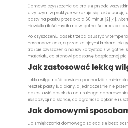
Domowe czyszczenie opiera się przede wszystkim 
przy czym w praktyce wskazuje się także porcję ok
pasty na pasku przez około 60 minut [2][4]. Alte
niewielką ilość mydła na wilgotnej ściereczce, b
Po czyszczeniu pasek trzeba osuszyć w temperat
nasłonecznienia, a przed kolejnymi krokami pielę
trakcie czyszczenia należy korzystać z wilgotnej
materiału, co stanowi podstawę bezpiecznej pielę
Jak zastosować lekką wil
Lekka wilgotność powinna pochodzić z minimalnie 
resztek pasty lub piany, a jednocześnie nie przem
pozostawić pasek do naturalnego odparowania 
ekspozycji na słońce, co ogranicza pękanie i uszt
Jak domowymi sposobami 
Do zmiękczania domowego zaleca się bezpieczne 