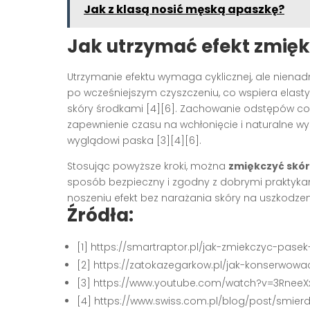
Jak z klasą nosić męską apaszkę?
Jak utrzymać efekt zmięk
Utrzymanie efektu wymaga cyklicznej, ale nienad
po wcześniejszym czyszczeniu, co wspiera elasty
skóry środkami [4][6]. Zachowanie odstępów co
zapewnienie czasu na wchłonięcie i naturalne w
wyglądowi paska [3][4][6].
Stosując powyższe kroki, można
zmiękczyć skór
sposób bezpieczny i zgodny z dobrymi praktykami
noszeniu efekt bez narażania skóry na uszkodzeni
Źródła:
[1] https://smartraptor.pl/jak-zmiekczyc-pas
[2] https://zatokazegarkow.pl/jak-konserwow
[3] https://www.youtube.com/watch?v=3RneeX
[4] https://www.swiss.com.pl/blog/post/smi