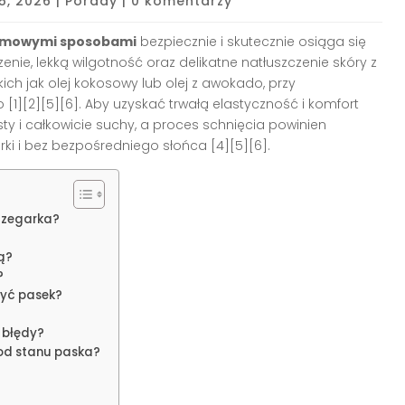
5, 2026
|
Porady
|
0 komentarzy
domowymi sposobami
bezpiecznie i skutecznie osiąga się
zenie, lekką wilgotność oraz delikatne natłuszczenie skóry z
h jak olej kokosowy lub olej z awokado, przy
[1][2][5][6]. Aby uzyskać trwałą elastyczność i komfort
ty i całkowicie suchy, a proces schnięcia powinien
ki i bez bezpośredniego słońca [4][5][6].
 zegarka?
ą?
?
zyć pasek?
 błędy?
od stanu paska?