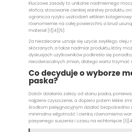
Kluczowe zasady to unikanie nadmiernego mocze
słońca, stosowanie cienkiej warstwy produktu or
ogranicza ryzyko uszkodzeń włókien kolagenowyc
równomiernie na całej powierzchni, a brud usuną
materiał [1][4][5].
Za niezalecane uznaje się użycie zwykłego oleju 
skórzanych, a także nadmiar produktu, który mo
dyskusjach użytkowników podkreśla się ponadto,
nieodwracalnych zmian, dlatego warto trzymać si
Co decyduje o wyborze me
paska?
Dobór działania zależy od stanu paska, poniewa
najpierw czyszczenie, a dopiero potem lekkie zm
środkom pielęgnacyjnym działać bezpośrednio na 
minimalna wilgotność i cienka, równomierna wa
pasywnego suszenia i czasu na wchłonięcie [1][4