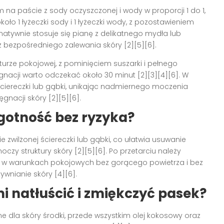
na paście z sody oczyszczonej i wody w proporcji 1 do 1,
oło 1 łyżeczki sody i 1 łyżeczki wody, z pozostawieniem
rnatywnie stosuje się pianę z delikatnego mydła lub
ez bezpośredniego zalewania skóry [2][5][6].
urze pokojowej, z pominięciem suszarki i pełnego
gnacji warto odczekać około 30 minut [2][3][4][6]. W
 ściereczki lub gąbki, unikając nadmiernego moczenia
gnacji skóry [2][5][6].
gotność bez ryzyka?
zwilżonej ściereczki lub gąbki, co ułatwia usuwanie
oczy struktury skóry [2][5][6]. Po przetarciu należy
w warunkach pokojowych bez gorącego powietrza i bez
ywnianie skóry [4][6].
natłuścić i zmiękczyć pasek?
dla skóry środki, przede wszystkim olej kokosowy oraz