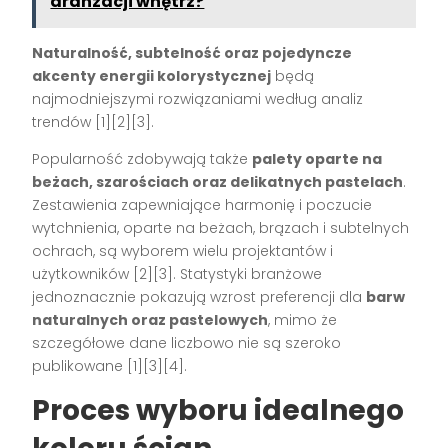
aranżacji wnętrz?
Naturalność, subtelność oraz pojedyncze
akcenty energii kolorystycznej
będą
najmodniejszymi rozwiązaniami według analiz
trendów [1][2][3].
Popularność zdobywają także
palety oparte na
beżach, szarościach oraz delikatnych pastelach
.
Zestawienia zapewniające harmonię i poczucie
wytchnienia, oparte na beżach, brązach i subtelnych
ochrach, są wyborem wielu projektantów i
użytkowników [2][3]. Statystyki branżowe
jednoznacznie pokazują wzrost preferencji dla
barw
naturalnych oraz pastelowych
, mimo że
szczegółowe dane liczbowo nie są szeroko
publikowane [1][3][4].
Proces wyboru idealnego