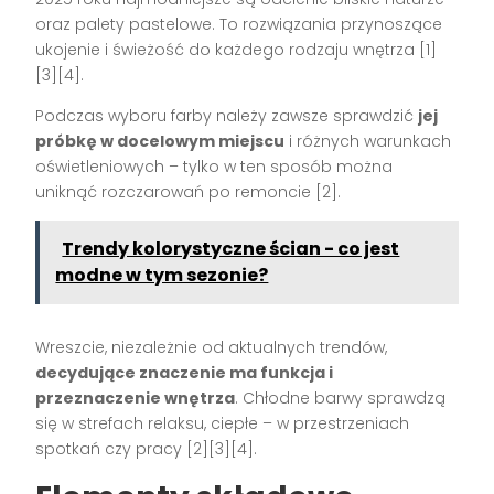
oraz palety pastelowe. To rozwiązania przynoszące
ukojenie i świeżość do każdego rodzaju wnętrza [1]
[3][4].
Podczas wyboru farby należy zawsze sprawdzić
jej
próbkę w docelowym miejscu
i różnych warunkach
oświetleniowych – tylko w ten sposób można
uniknąć rozczarowań po remoncie [2].
Trendy kolorystyczne ścian - co jest
modne w tym sezonie?
Wreszcie, niezależnie od aktualnych trendów,
decydujące znaczenie ma funkcja i
przeznaczenie wnętrza
. Chłodne barwy sprawdzą
się w strefach relaksu, ciepłe – w przestrzeniach
spotkań czy pracy [2][3][4].