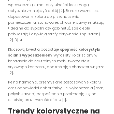
wprowadzają klimat przytulności, lecz mogą
optycznie zmniejszyć pokój [2]. Bardzo ważne jest
dopasowanie koloru do przeznaczenia
pomieszczenia: stonowane, chłodne barwy relaksują
(idealne do sypialni czy gabinetu), zaś ciepłe
pobudzają i ożywiają strefy aktywności (np. salon)
[2][3][4].
Kluczową kwestią pozostaje
spójność kolorystyki
ścian z wyposażeniem
. Wyrazisty kolor ściany w
kontraście do neutralnych mebli tworzy efekt
stylowego kontrastu, podkreślając charakter wnętrza
[2].
Pełna harmonia, przemyślane zastosowanie koloru
oraz odpowiedni dobór farby i jej wykończenia (mat,
połysk, satyna) bezpośrednio przekładają się na
estetykę oraz trwałość efektu [1].
Trendy kolorystyczne na