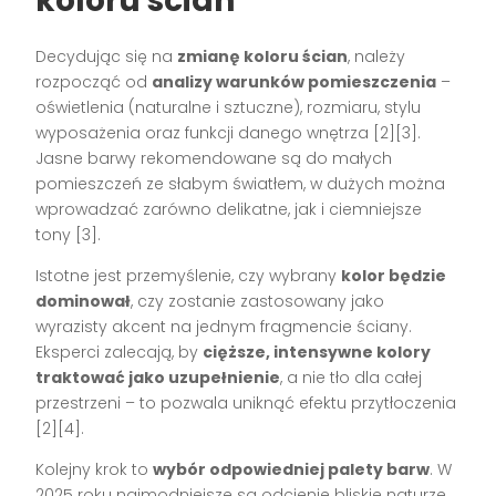
koloru ścian
Decydując się na
zmianę koloru ścian
, należy
rozpocząć od
analizy warunków pomieszczenia
–
oświetlenia (naturalne i sztuczne), rozmiaru, stylu
wyposażenia oraz funkcji danego wnętrza [2][3].
Jasne barwy rekomendowane są do małych
pomieszczeń ze słabym światłem, w dużych można
wprowadzać zarówno delikatne, jak i ciemniejsze
tony [3].
Istotne jest przemyślenie, czy wybrany
kolor będzie
dominował
, czy zostanie zastosowany jako
wyrazisty akcent na jednym fragmencie ściany.
Eksperci zalecają, by
cięższe, intensywne kolory
traktować jako uzupełnienie
, a nie tło dla całej
przestrzeni – to pozwala uniknąć efektu przytłoczenia
[2][4].
Kolejny krok to
wybór odpowiedniej palety barw
. W
2025 roku najmodniejsze są odcienie bliskie naturze