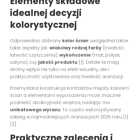
Elementy składowe
idealnej decyzji
kolorystycznej
Odpowiednio dobrany
kolor ścian
uwzględnia także
takie aspekty jak:
właściwy rodzaj farby
(trwałość,
łatwość czyszczenia),
wykończenie
(mat, połysk,
satyna), czy
jakość produktu
[1]. Detale te mają
istotny wpływ nie tylko na efekt wizualny, ale i
praktyczność użytkowania oraz trwałość aranżacji.
Przemyślana konstrukcja kontrastów między kolorem
ścian a elementami wyposażenia może znacznie
podnieść atrakcyjność wnętrza, nadając mu
unikatowego wyrazu
. To często wykorzystywany
zabieg w najmodniejszych aranżacjach 2025 roku [1]
[2].
Praktyczne zalecenia i