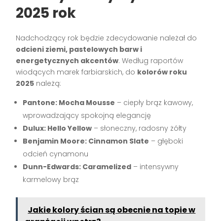
2025 rok
Nadchodzący rok będzie zdecydowanie należał do
odcieni ziemi, pastelowych barw i
energetycznych akcentów
. Według raportów
wiodących marek farbiarskich, do
kolorów roku
2025
należą:
Pantone: Mocha Mousse
– ciepły brąz kawowy,
wprowadzający spokojną elegancję
Dulux: Hello Yellow
– słoneczny, radosny żółty
Benjamin Moore: Cinnamon Slate
– głęboki
odcień cynamonu
Dunn-Edwards: Caramelized
– intensywny
karmelowy brąz
Jakie kolory ścian są obecnie na topie w