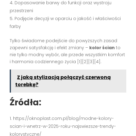
Dopasowanie barwy do funkcji oraz wystroju
przestrzeni
Podjęcie decyzji w oparciu o jakość i właściwości
farby
Tylko świadome podejście do powyższych zasad
zapewni satysfakcję i efekt zmiany –
kolor ścian
to
nie tylko modny wybór, ale przede wszystkim komfort
i harmonia codziennego życia [1][2][3][4].
Z jaką stylizacją połączyć czerwoną
torebkę?
Źródła:
https://oknoplast.com.pl/blog/modne-kolory-
scian-i-wnetrz-w-2025-roku-najswiezsze-trendy-
kolorystyczne/