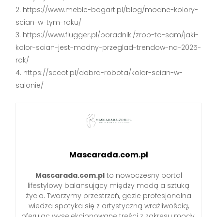
https://www.meble-bogart.pl/blog/modne-kolory-
scian-w-tym-roku/
https://www.flugger.pl/poradniki/zrob-to-sam/jaki-
kolor-scian-jest-modny-przeglad-trendow-na-2025-
rok/
https://sccot.pl/dobra-robota/kolor-scian-w-
salonie/
Mascarada.com.pl
Mascarada.com.pl
to nowoczesny portal
lifestylowy balansujący między modą a sztuką
życia. Tworzymy przestrzeń, gdzie profesjonalna
wiedza spotyka się z artystyczną wrażliwością,
oferując wyselekcjonowane treści z zakresu mody,