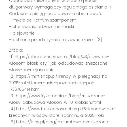
Odbudowa zniszczonych włosów to proces
długotrwały, wymagający regularnego działania [1].
Codzienna pielęgnacja powinna obejmować:
– mycie delikatnym szamponem
– stosowanie odżywki lub maski
– olejowanie
– ochronę przed czynnikami zewnętrznymi [3]
Źródła:
[1] https://abckosmetyczne.pl/blog/43/przywroc-
wlosom-blask-czyli-jak-odbudowac-zniszczone-
wlosy-po-rozjasnianiu
[2] https://mintishop.pl/Trendy-w-pielegnacji-na-
2025-rok-ktore-musisz-poznac-blog-pol-
1736765414.html
[3] https://www.fryzomania.pl/blog/zniszczone-
wlosy-odbudowa-wlosow-w-10-krokach.html
[4] https://www.trustedcosmetics.pl/5-trendow-dla-
kreconych-wlosow-ktore-zdominuja-2025-rok/
[5] https://triny.pl/blog/jak-uratowac-zniszczone-