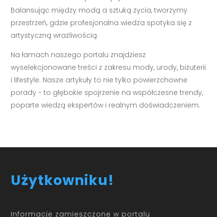
Balansując między modą a sztuką życia, tworzymy
przestrzeń, gdzie profesjonalna wiedza spotyka się z
artystyczną wrażliwością.
Na łamach naszego portalu znajdziesz
wyselekcjonowane treści z zakresu mody, urody, biżuterii
i lifestyle. Nasze artykuły to nie tylko powierzchowne
porady - to głębokie spojrzenie na współczesne trendy,
poparte wiedzą ekspertów i realnym doświadczeniem.
Użytkowniku!
Informacje zamieszczone w portalu