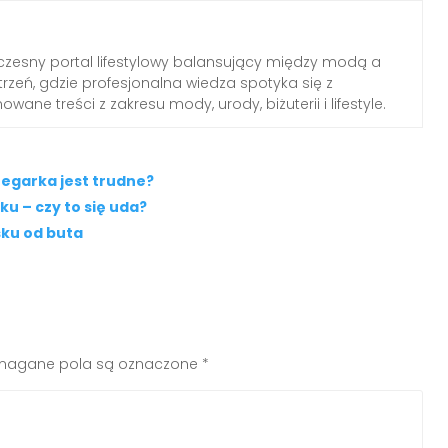
zesny portal lifestylowy balansujący między modą a
rzeń, gdzie profesjonalna wiedza spotyka się z
wane treści z zakresu mody, urody, biżuterii i lifestyle.
zegarka jest trudne?
u – czy to się uda?
sku od buta
agane pola są oznaczone
*