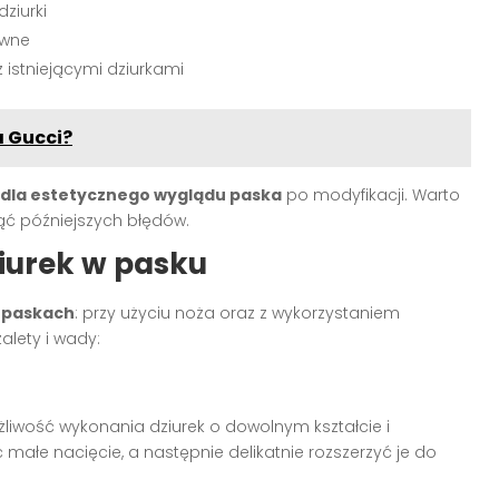
ziurki
ówne
 istniejącymi dziurkami
 Gucci?
 dla estetycznego wyglądu paska
po modyfikacji. Warto
ąć późniejszych błędów.
iurek w pasku
w paskach
: przy użyciu noża oraz z wykorzystaniem
alety i wady:
żliwość wykonania dziurek o dowolnym kształcie i
 małe nacięcie, a następnie delikatnie rozszerzyć je do