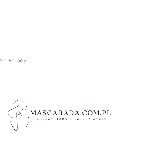
e
Porady