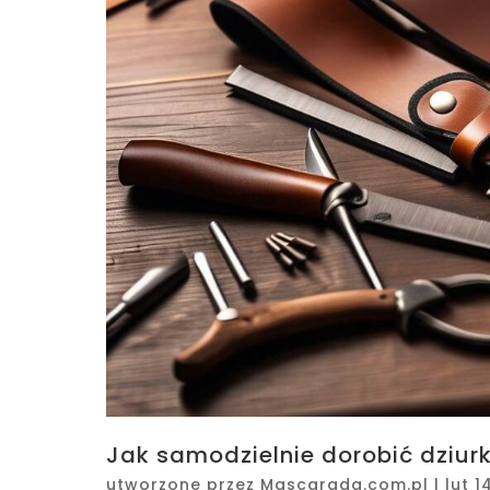
Jak samodzielnie dorobić dziur
utworzone przez
Mascarada.com.pl
|
lut 1