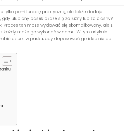
 tylko pełni funkcję praktyczną, ale także dodaje
 gdy ulubiony pasek okaże się za luźny lub za ciasny?
k. Proces ten może wydawać się skomplikowany, ale z
ści każdy może go wykonać w domu. W tym artykule
orobić dziurki w pasku, aby dopasować go idealnie do
 pasku
ku