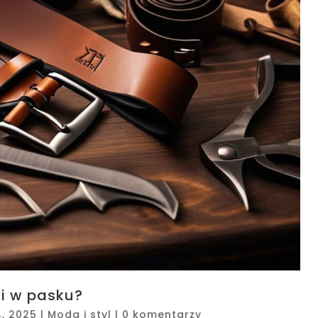
ki w pasku?
4, 2025
|
Moda i styl
|
0 komentarzy