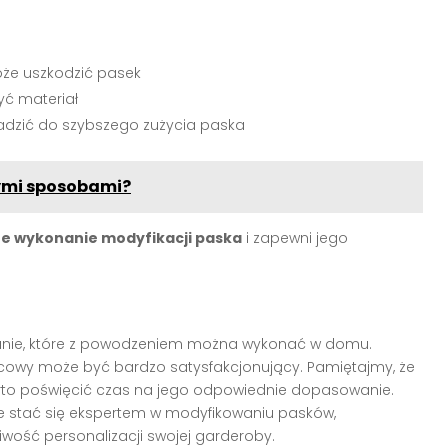
oże uszkodzić pasek
yć materiał
adzić do szybszego zużycia paska
ymi sposobami?
ne wykonanie modyfikacji paska
i zapewni jego
danie, które z powodzeniem można wykonać w domu.
ońcowy może być bardzo satysfakcjonujący. Pamiętajmy, że
arto poświęcić czas na jego odpowiednie dopasowanie.
 stać się ekspertem w modyfikowaniu pasków,
iwość personalizacji swojej garderoby.