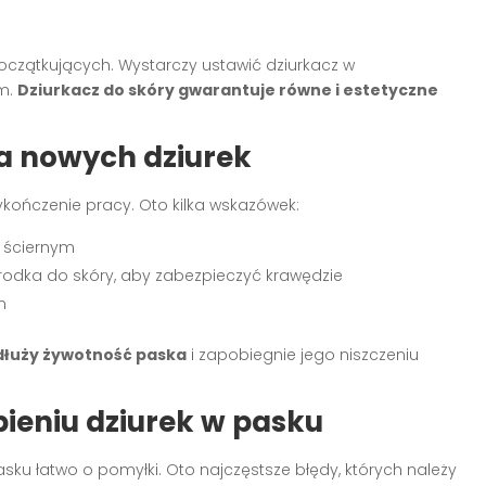
początkujących. Wystarczy ustawić dziurkacz w
em.
Dziurkacz do skóry gwarantuje równe i estetyczne
a nowych dziurek
kończenie pracy. Oto kilka wskazówek:
 ściernym
rodka do skóry, aby zabezpieczyć krawędzie
n
dłuży żywotność paska
i zapobiegnie jego niszczeniu
bieniu dziurek w pasku
ku łatwo o pomyłki. Oto najczęstsze błędy, których należy