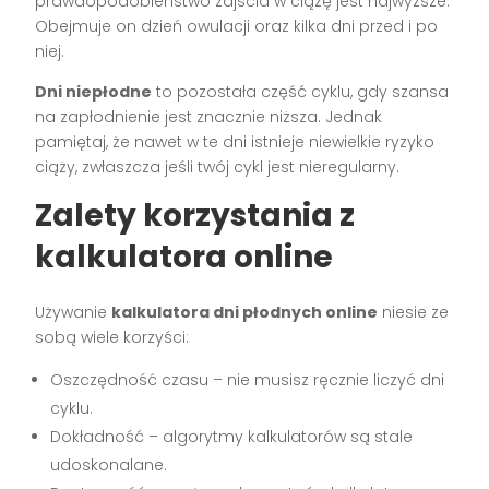
prawdopodobieństwo zajścia w ciążę jest najwyższe.
Obejmuje on dzień owulacji oraz kilka dni przed i po
niej.
Dni niepłodne
to pozostała część cyklu, gdy szansa
na zapłodnienie jest znacznie niższa. Jednak
pamiętaj, że nawet w te dni istnieje niewielkie ryzyko
ciąży, zwłaszcza jeśli twój cykl jest nieregularny.
Zalety korzystania z
kalkulatora online
Używanie
kalkulatora dni płodnych online
niesie ze
sobą wiele korzyści:
Oszczędność czasu – nie musisz ręcznie liczyć dni
cyklu.
Dokładność – algorytmy kalkulatorów są stale
udoskonalane.