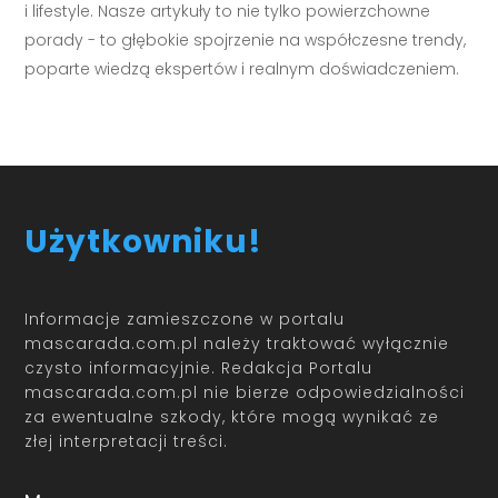
i lifestyle. Nasze artykuły to nie tylko powierzchowne
porady - to głębokie spojrzenie na współczesne trendy,
poparte wiedzą ekspertów i realnym doświadczeniem.
Użytkowniku!
Informacje zamieszczone w portalu
mascarada.com.pl należy traktować wyłącznie
czysto informacyjnie. Redakcja Portalu
mascarada.com.pl nie bierze odpowiedzialności
za ewentualne szkody, które mogą wynikać ze
złej interpretacji treści.