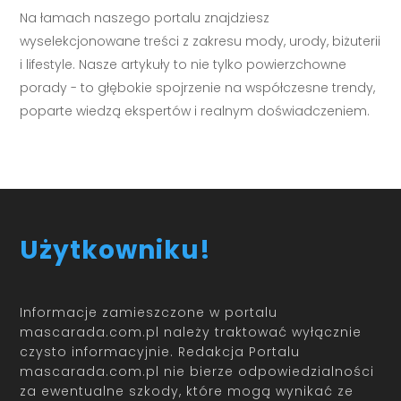
Na łamach naszego portalu znajdziesz
wyselekcjonowane treści z zakresu mody, urody, biżuterii
i lifestyle. Nasze artykuły to nie tylko powierzchowne
porady - to głębokie spojrzenie na współczesne trendy,
poparte wiedzą ekspertów i realnym doświadczeniem.
Użytkowniku!
Informacje zamieszczone w portalu
mascarada.com.pl należy traktować wyłącznie
czysto informacyjnie. Redakcja Portalu
mascarada.com.pl nie bierze odpowiedzialności
za ewentualne szkody, które mogą wynikać ze