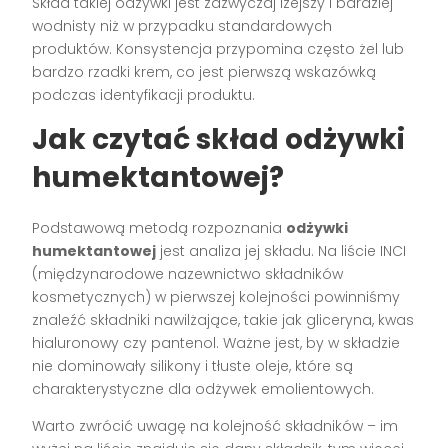
Skład takiej odżywki jest zazwyczaj lżejszy i bardziej
wodnisty niż w przypadku standardowych
produktów. Konsystencja przypomina często żel lub
bardzo rzadki krem, co jest pierwszą wskazówką
podczas identyfikacji produktu.
Jak czytać skład odżywki
humektantowej?
Podstawową metodą rozpoznania
odżywki
humektantowej
jest analiza jej składu. Na liście INCI
(międzynarodowe nazewnictwo składników
kosmetycznych) w pierwszej kolejności powinniśmy
znaleźć składniki nawilżające, takie jak gliceryna, kwas
hialuronowy czy pantenol. Ważne jest, by w składzie
nie dominowały silikony i tłuste oleje, które są
charakterystyczne dla odżywek emolientowych.
Warto zwrócić uwagę na kolejność składników – im