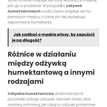
wyżej na liście znajduje się dany składnik, tym więcej
jest go w produkcie. W przypadku
odżywek
humektantowych
woda często znajduje się na
pierwszym miejscu, a zaraz po niej występują
wspomniane humektanty.
Jak zadbać o męskie włosy, by zapuścić
je na długość?
Różnice w działaniu
między odżywką
humektantową a innymi
rodzajami
Odżywka humektantowa
działa inaczej niż
pozostałe rodzaje odżywek. Zamiast otulać włos
warstwą ochronną, jak robią to odżywki proteinowe