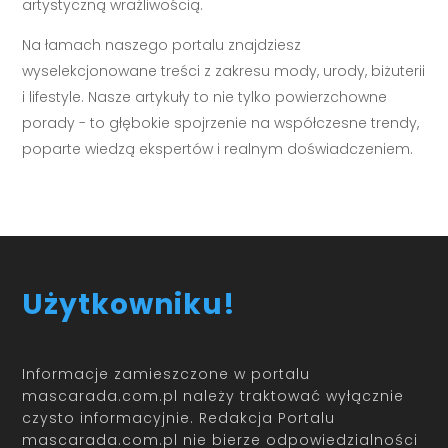
artystyczną wrażliwością.
Na łamach naszego portalu znajdziesz
wyselekcjonowane treści z zakresu mody, urody, biżuterii
i lifestyle. Nasze artykuły to nie tylko powierzchowne
porady - to głębokie spojrzenie na współczesne trendy,
poparte wiedzą ekspertów i realnym doświadczeniem.
Użytkowniku!
Informacje zamieszczone w portalu
mascarada.com.pl należy traktować wyłącznie
czysto informacyjnie. Redakcja Portalu
mascarada.com.pl nie bierze odpowiedzialności