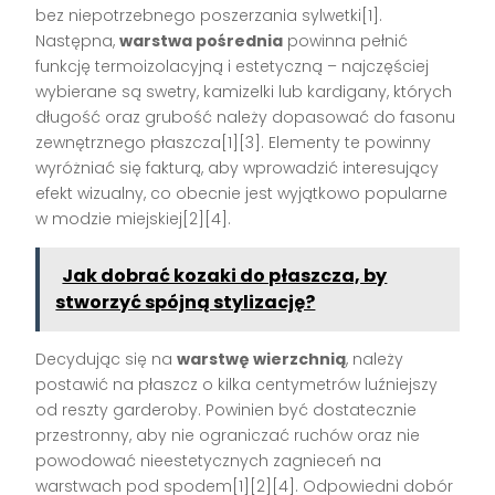
bez niepotrzebnego poszerzania sylwetki[1].
Następna,
warstwa pośrednia
powinna pełnić
funkcję termoizolacyjną i estetyczną – najczęściej
wybierane są swetry, kamizelki lub kardigany, których
długość oraz grubość należy dopasować do fasonu
zewnętrznego płaszcza[1][3]. Elementy te powinny
wyróżniać się fakturą, aby wprowadzić interesujący
efekt wizualny, co obecnie jest wyjątkowo popularne
w modzie miejskiej[2][4].
Jak dobrać kozaki do płaszcza, by
stworzyć spójną stylizację?
Decydując się na
warstwę wierzchnią
, należy
postawić na płaszcz o kilka centymetrów luźniejszy
od reszty garderoby. Powinien być dostatecznie
przestronny, aby nie ograniczać ruchów oraz nie
powodować nieestetycznych zagnieceń na
warstwach pod spodem[1][2][4]. Odpowiedni dobór