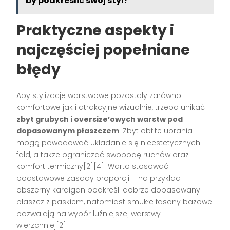
by podkreślić swój styl?
Praktyczne aspekty i
najczęściej popełniane
błędy
Aby stylizacje warstwowe pozostały zarówno
komfortowe jak i atrakcyjne wizualnie, trzeba unikać
zbyt grubych i oversize’owych warstw pod
dopasowanym płaszczem
. Zbyt obfite ubrania
mogą powodować układanie się nieestetycznych
fałd, a także ograniczać swobodę ruchów oraz
komfort termiczny[2][4]. Warto stosować
podstawowe zasady proporcji – na przykład
obszerny kardigan podkreśli dobrze dopasowany
płaszcz z paskiem, natomiast smukłe fasony bazowe
pozwalają na wybór luźniejszej warstwy
wierzchniej[2].