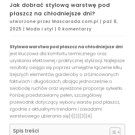
Jak dobrać stylową warstwę pod
płaszcz na chłodniejsze dni?
utworzone przez
Mascarada.com.pl
|
paź 8,
2025
|
Moda i styl
|
0 komentarzy
Stylowa warstwa pod płaszcz na chłodniejsze dni
jest kluczowa dla komfortu termicznego oraz
uzyskania efektownej i praktycznej stylizacji. Najlepsze
rezultaty osiąga się poprzez umiejętne łączenie kilku
lżejszych elementów garderoby o zróżnicowanych
fakturach i długościach, dbając jednocześnie o
swobodę ruchów oraz wyważone proporcje sylwetki.
Poniżej przedstawiamy pełen, szczegółowy
przewodnik dotyczący wyboru warstw pod płaszcz,
zgodnie z aktualnymi trendami i zasadami
warstwowego ubierania się[1][2][3][4].
Spis treści