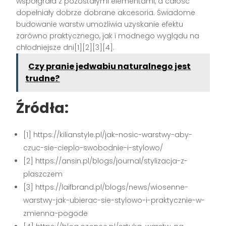
współgrała z pozostałymi elementami, a całość
dopełniały dobrze dobrane akcesoria. Świadome
budowanie warstw umożliwia uzyskanie efektu
zarówno praktycznego, jak i modnego wyglądu na
chłodniejsze dni[1][2][3][4].
Czy pranie jedwabiu naturalnego jest
trudne?
Źródła:
[1] https://kilianstyle.pl/jak-nosic-warstwy-aby-
czuc-sie-cieplo-swobodnie-i-stylowo/
[2] https://ansin.pl/blogs/journal/stylizacja-z-
plaszczem
[3] https://laifbrand.pl/blogs/news/wiosenne-
warstwy-jak-ubierac-sie-stylowo-i-praktycznie-w-
zmienna-pogode