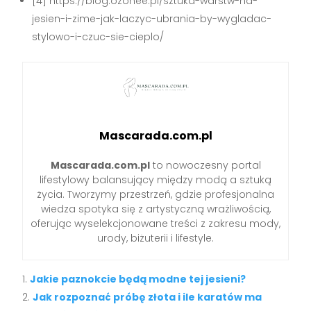
[4] https://blog.ozonee.pl/sztuka-warstw-na-
jesien-i-zime-jak-laczyc-ubrania-by-wygladac-
stylowo-i-czuc-sie-cieplo/
Mascarada.com.pl
Mascarada.com.pl
to nowoczesny portal
lifestylowy balansujący między modą a sztuką
życia. Tworzymy przestrzeń, gdzie profesjonalna
wiedza spotyka się z artystyczną wrażliwością,
oferując wyselekcjonowane treści z zakresu mody,
urody, biżuterii i lifestyle.
Jakie paznokcie będą modne tej jesieni?
Jak rozpoznać próbę złota i ile karatów ma