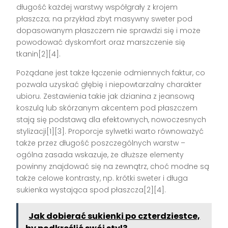
długość każdej warstwy współgrały z krojem
płaszcza; na przykład zbyt masywny sweter pod
dopasowanym płaszczem nie sprawdzi się i może
powodować dyskomfort oraz marszczenie się
tkanin[2][4].
Pożądane jest także łączenie odmiennych faktur, co
pozwala uzyskać głębię i niepowtarzalny charakter
ubioru. Zestawienia takie jak dzianina z jeansową
koszulą lub skórzanym akcentem pod płaszczem
stają się podstawą dla efektownych, nowoczesnych
stylizacji[1][3]. Proporcje sylwetki warto równoważyć
także przez długość poszczególnych warstw –
ogólna zasada wskazuje, że dłuższe elementy
powinny znajdować się na zewnątrz, choć modne są
także celowe kontrasty, np. krótki sweter i długa
sukienka wystająca spod płaszcza[2][4].
Jak dobierać sukienki po czterdziestce,