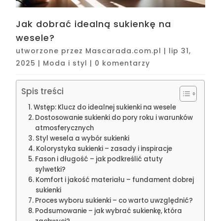
Jak dobrać idealną sukienkę na
wesele?
utworzone przez
Mascarada.com.pl
|
lip 31,
2025
|
Moda i styl
|
0 komentarzy
Spis treści
Wstęp: Klucz do idealnej sukienki na wesele
Dostosowanie sukienki do pory roku i warunków
atmosferycznych
Styl wesela a wybór sukienki
Kolorystyka sukienki – zasady i inspiracje
Fason i długość – jak podkreślić atuty
sylwetki?
Komfort i jakość materiału – fundament dobrej
sukienki
Proces wyboru sukienki – co warto uwzględnić?
Podsumowanie – jak wybrać sukienkę, która