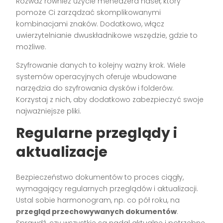
Rozważ również użycie menedżera haseł, który
pomoże Ci zarządzać skomplikowanymi
kombinacjami znaków. Dodatkowo, włącz
uwierzytelnianie dwuskładnikowe wszędzie, gdzie to
możliwe.
Szyfrowanie danych to kolejny ważny krok. Wiele
systemów operacyjnych oferuje wbudowane
narzędzia do szyfrowania dysków i folderów.
Korzystaj z nich, aby dodatkowo zabezpieczyć swoje
najważniejsze pliki.
Regularne przeglądy i
aktualizacje
Bezpieczeństwo dokumentów to proces ciągły,
wymagający regularnych przeglądów i aktualizacji.
Ustal sobie harmonogram, np. co pół roku, na
przegląd przechowywanych dokumentów
.
Sprawdź, czy wszystkie są nadal aktualne i potrzebne.