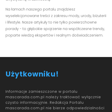
Na łamach naszego portalu znajdziesz
wyselekcjonowane treści z zakresu mody, urody, biżuterii
i lifestyle. Nasze artykuły to nie tylko powierzchowne
porady - to głębokie spojrzenie na współczesne trendy,
poparte wiedzą ekspertów i realnym doświadczeniem.
Użytkowniku!
Informacje zamieszczone w portalu
mascarada.com.pl należy traktować wyłącznie
czysto informacyjnie. Redakcja Portalu
mascarada.com.pl nie bierze odpowiedzialności