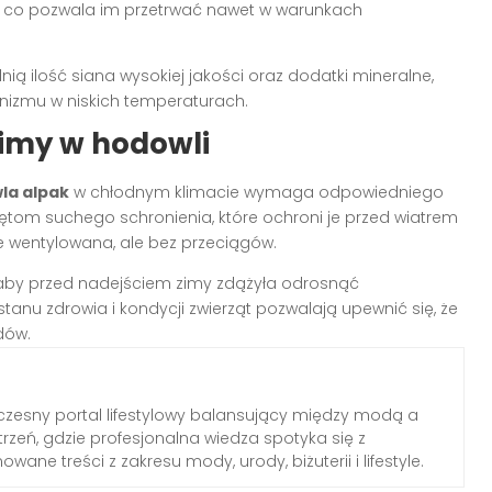
ę, co pozwala im przetrwać nawet w warunkach
ią ilość siana wysokiej jakości oraz dodatki mineralne,
nizmu w niskich temperaturach.
zimy w hodowli
la alpak
w chłodnym klimacie wymaga odpowiedniego
ętom suchego schronienia, które ochroni je przed wiatrem
e wentylowana, ale bez przeciągów.
 aby przed nadejściem zimy zdążyła odrosnąć
tanu zdrowia i kondycji zwierząt pozwalają upewnić się, że
dów.
zesny portal lifestylowy balansujący między modą a
rzeń, gdzie profesjonalna wiedza spotyka się z
wane treści z zakresu mody, urody, biżuterii i lifestyle.