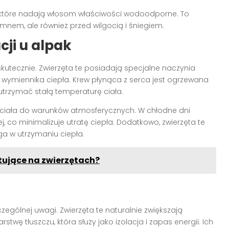
, które nadają włosom właściwości wodoodporne. To
zimnem, ale również przed wilgocią i śniegiem.
ji u alpak
skutecznie. Zwierzęta te posiadają specjalne naczynia
 wymiennika ciepła. Krew płynąca z serca jest ogrzewana
trzymać stałą temperaturę ciała.
 ciała do warunków atmosferycznych. W chłodne dni
 co minimalizuje utratę ciepła. Dodatkowo, zwierzęta te
a w utrzymaniu ciepła.
ujące na zwierzętach?
gólnej uwagi. Zwierzęta te naturalnie zwiększają
ę tłuszczu, która służy jako izolacja i zapas energii. Ich