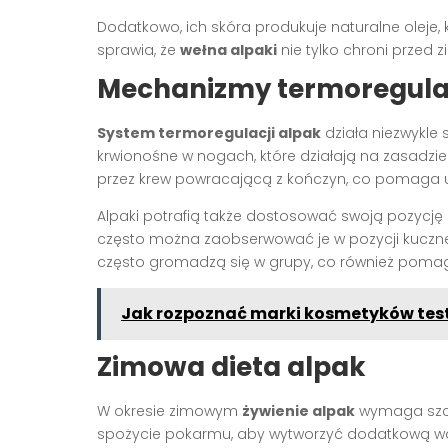
Dodatkowo, ich skóra produkuje naturalne oleje
sprawia, że
wełna alpaki
nie tylko chroni przed 
Mechanizmy termoregulac
System termoregulacji alpak
działa niezwykle 
krwionośne w nogach, które działają na zasadzie
przez krew powracającą z kończyn, co pomaga u
Alpaki potrafią także dostosować swoją pozycję
często można zaobserwować je w pozycji kucznej,
często gromadzą się w grupy, co również pomag
Jak rozpoznać marki kosmetyków test
Zimowa dieta alpak
W okresie zimowym
żywienie alpak
wymaga szcze
spożycie pokarmu, aby wytworzyć dodatkową warstw