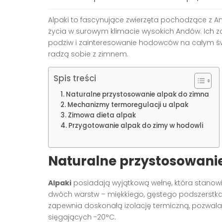
Alpaki to fascynujące zwierzęta pochodzące z Ame
życia w surowym klimacie wysokich Andów. Ich z
podziw i zainteresowanie hodowców na całym świeci
radzą sobie z zimnem.
Spis treści
Naturalne przystosowanie alpak do zimna
Mechanizmy termoregulacji u alpak
Zimowa dieta alpak
Przygotowanie alpak do zimy w hodowli
Naturalne przystosowani
Alpaki
posiadają wyjątkową wełnę, która stanowi
dwóch warstw – miękkiego, gęstego podszerstk
zapewnia doskonałą izolację termiczną, pozwal
sięgających -20°C.