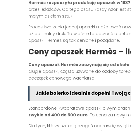
Hermès rozpoczęła produkcję apaszek w 1937
przez jeźdźców. Od tego czasu każdy wzór jest s
małym dziełem sztuki.
Proces tworzenia jednej apaszki może trwać nawe
aż po finalny druk. To właśnie ta dbałość o detale
apaszki Hermès są tak cenione i pożądane.
Ceny apaszek Hermès – ile
Ceny apaszek Hermès zaczynają się od około
długie apaszki, często używane do ozdoby toreb
początek cenowego wachlarza.
Jakie bolerko idealnie dopełni Twoją 
Standardowe, kwadratowe apaszki o wymiarach 9
zwykle od 400 do 500 euro
. To cena za nowy mo
Dla tych, którzy szukają czegoś naprawdę wyjąt