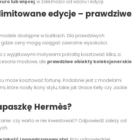
uro lub więcej
, w zależności od wzoru i edycji.
 limitowane edycje – prawdziwe
 modele dostępne w butikach. Dla prawdziwych
, gdzie ceny mogą osiągać zawrotne wysokości.
i z wyjątkowymi motywami potrafią kosztować kilka, a
 akcesoria modowe, ale
prawdziwe obiekty kolekcjonerskie
 roku może kosztować fortunę. Podobnie jest z modelami
które nosiły ikony stylu, takie jak Grace Kelly czy Jackie
 apaszkę Hermès?
tanie: czy warto w nie inwestować? Odpowiedź zależy od
ych.
w jakość i ponadczasowy styl
. Przy odpowiedniej