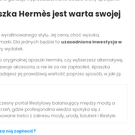
zka Hermès jest warta swojej
 wyrafinowanego stylu. Jej cena, choć wysoka,
 marki. Dla jednych będzie to
uzasadniona inwestycja w
uży wydatek.
p oryginalnej apaszki Hermès, czy wybierzesz alternatywę,
 swoje akcesoria, a nie ile za nie zapłaciłeś. Apaszka
dajesz jej prawdziwą wartość poprzez sposób, w jaki ją
zesny portal lifestylowy balansujący między modą a
rzeń, gdzie profesjonalna wiedza spotyka się z
wane treści z zakresu mody, urody, biżuterii i lifestyle.
za nią zapłacić?