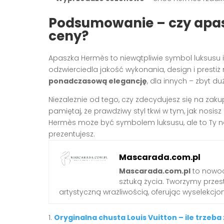
Podsumowanie – czy apas
ceny?
Apaszka Hermès to niewątpliwie symbol luksusu i
odzwierciedla jakość wykonania, design i prestiż
ponadczasową elegancję
, dla innych – zbyt d
Niezależnie od tego, czy zdecydujesz się na zaku
pamiętaj, że prawdziwy styl tkwi w tym, jak nosisz
Hermès może być symbolem luksusu, ale to Ty na
prezentujesz.
Mascarada.com.pl
Mascarada.com.pl
to nowoc
sztuką życia. Tworzymy przest
artystyczną wrażliwością, oferując wyselekcjono
Oryginalna chusta Louis Vuitton – ile trzeba 