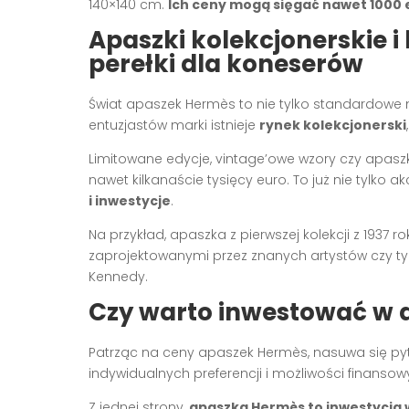
140×140 cm.
Ich ceny mogą sięgać nawet 1000 e
Apaszki kolekcjonerskie i
perełki dla koneserów
Świat apaszek Hermès to nie tylko standardowe
entuzjastów marki istnieje
rynek kolekcjonerski
Limitowane edycje, vintage’owe wzory czy apaszk
nawet kilkanaście tysięcy euro. To już nie tylko
i inwestycje
.
Na przykład, apaszka z pierwszej kolekcji z 1937
zaprojektowanymi przez znanych artystów czy tymi, 
Kennedy.
Czy warto inwestować w
Patrząc na ceny apaszek Hermès, nasuwa się py
indywidualnych preferencji i możliwości finansow
Z jednej strony,
apaszka Hermès to inwestycja 