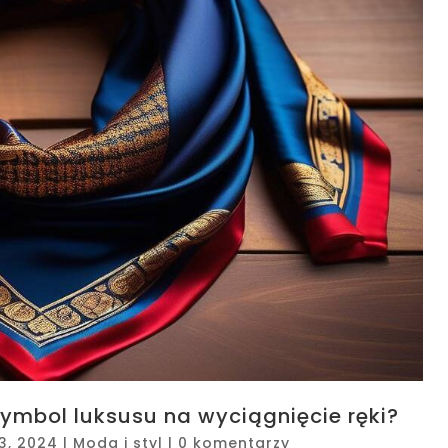
symbol luksusu na wyciągnięcie ręki?
13, 2024
|
Moda i styl
|
0 komentarzy