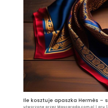
Ile kosztuje apaszka Hermès – 
utworzone przez
Mascarada.com.pl
|
gru 