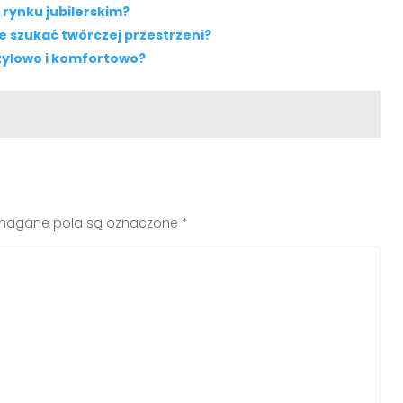
 rynku jubilerskim?
ie szukać twórczej przestrzeni?
stylowo i komfortowo?
agane pola są oznaczone
*