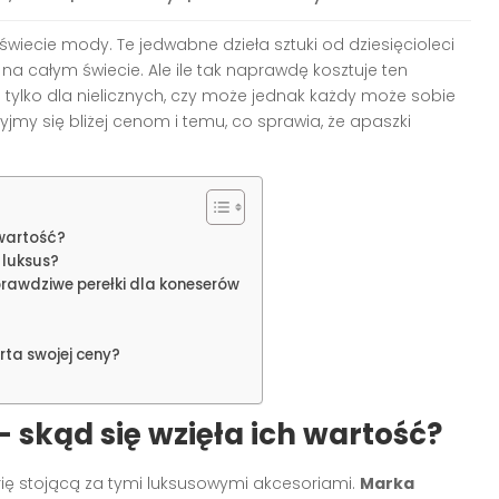
świecie mody. Te jedwabne dzieła sztuki od dziesięcioleci
na całym świecie. Ale ile tak naprawdę kosztuje ten
 tylko dla nielicznych, czy może jednak każdy może sobie
yjmy się bliżej cenom i temu, co sprawia, że apaszki
 wartość?
 luksus?
 prawdziwe perełki dla koneserów
ta swojej ceny?
 skąd się wzięła ich wartość?
rię stojącą za tymi luksusowymi akcesoriami.
Marka