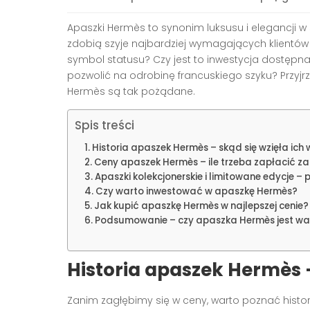
Apaszki Hermès to synonim luksusu i elegancji w 
zdobią szyje najbardziej wymagających klientów 
symbol statusu? Czy jest to inwestycja dostępna
pozwolić na odrobinę francuskiego szyku? Przyjrz
Hermès są tak pożądane.
Spis treści
Historia apaszek Hermès – skąd się wzięła ich
Ceny apaszek Hermès – ile trzeba zapłacić za
Apaszki kolekcjonerskie i limitowane edycje –
Czy warto inwestować w apaszkę Hermès?
Jak kupić apaszkę Hermès w najlepszej cenie?
Podsumowanie – czy apaszka Hermès jest war
Historia apaszek Hermès –
Zanim zagłębimy się w ceny, warto poznać histo