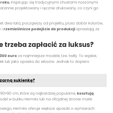
 roku
, inspirując się tradycyjnymi chustami noszonymi
tarannie projektowany i ręcznie drukowany, co czyni go
t dwa lata, począwszy od projektu, przez dobór kolorów,
 i
rzemieślnicze podejście do produkcji
sprawiają, że
 trzeba zapłacić za luksus?
 300 euro
za najmniejsze modele, tzw. twilly. To wąskie,
ek lub jako opaska do włosów. Jednak to dopiero
czarną sukienkę?
0×90 cm, które są najbardziej popularne,
kosztują
del w butiku Hermès lub na oficjalnej stronie marki.
kowego, Hermès oferuje większe apaszki o wymiarach