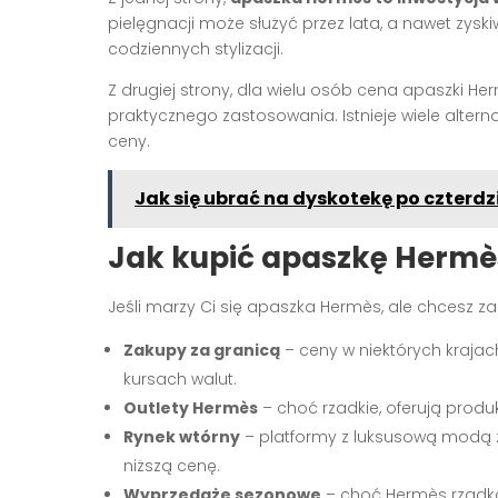
pielęgnacji może służyć przez lata, a nawet zys
codziennych stylizacji.
Z drugiej strony, dla wielu osób cena apaszki H
praktycznego zastosowania. Istnieje wiele alter
ceny.
Jak się ubrać na dyskotekę po czterdz
Jak kupić apaszkę Hermès
Jeśli marzy Ci się apaszka Hermès, ale chcesz zao
Zakupy za granicą
– ceny w niektórych kraja
kursach walut.
Outlety Hermès
– choć rzadkie, oferują produ
Rynek wtórny
– platformy z luksusową modą z
niższą cenę.
Wyprzedaże sezonowe
– choć Hermès rzadko 