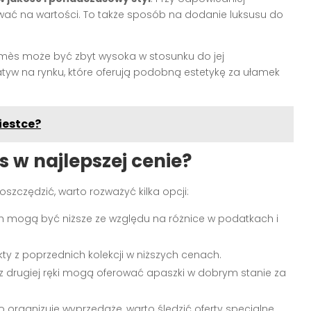
kiwać na wartości. To także sposób na dodanie luksusu do
ermès może być zbyt wysoka w stosunku do jej
natyw na rynku, które oferują podobną estetykę za ułamek
iestce?
 w najlepszej cenie?
szczędzić, warto rozważyć kilka opcji:
ch mogą być niższe ze względu na różnice w podatkach i
kty z poprzednich kolekcji w niższych cenach.
 drugiej ręki mogą oferować apaszki w dobrym stanie za
organizuje wyprzedaże, warto śledzić oferty specjalne.