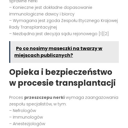
sprawne nerki
– Konieczne jest dokładne dopasowanie
immunologiczne dawcy i biorcy
– Wymagana jest zgoda Zespołu Etycznego Krajowej
Rady Transplantacyjnej
– Niezbędna jest decyzja sądu rejonowego [1][2]
Po co nosimy maseczki na twarzy w
miejscach publicznych?
Opieka i bezpieczeństwo
w procesie transplantacji
Proces
przeszczepu nerki
wymaga zaangażowania
zespołu specjalistów, w tym:
– Nefrologów
– Immunologów
– Anestezjologów