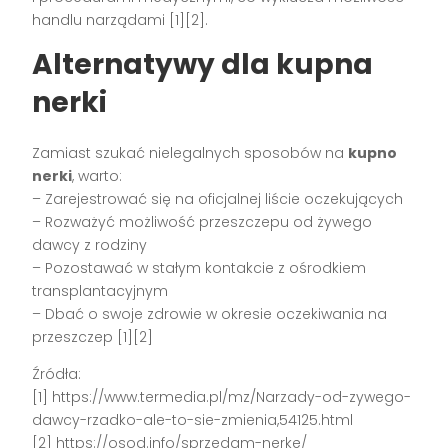
handlu narządami [1][2].
Alternatywy dla kupna
nerki
Zamiast szukać nielegalnych sposobów na
kupno
nerki
, warto:
– Zarejestrować się na oficjalnej liście oczekujących
– Rozważyć możliwość przeszczepu od żywego
dawcy z rodziny
– Pozostawać w stałym kontakcie z ośrodkiem
transplantacyjnym
– Dbać o swoje zdrowie w okresie oczekiwania na
przeszczep [1][2]
Źródła:
[1] https://www.termedia.pl/mz/Narzady-od-zywego-
dawcy-rzadko-ale-to-sie-zmienia,54125.html
[2] https://osod.info/sprzedam-nerke/