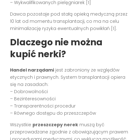
– Wykwalifikowanych pielęgniarek [1]
Dawca pozostaje pod stałą opieką medyczną przez
10 lat od momentu transplantacji, co ma na celu
minimalizację ryzyka ewentualnych powikłań [1].
Dlaczego nie można
kupić nerki?
Handel narządami
jest zabroniony ze względów
etycznych i prawnych. System transplantacji opiera
się na zasadach:
– Dobrowolności
– Bezinteresowności
– Transparentności procedur
– Równego dostępu do przeszczepów
Wszystkie
przeszczepy nerek
muszą być
przeprowadzane zgodnie z obowiązującym prawem
i procedurami medycznymi, co wyklucza możliwość