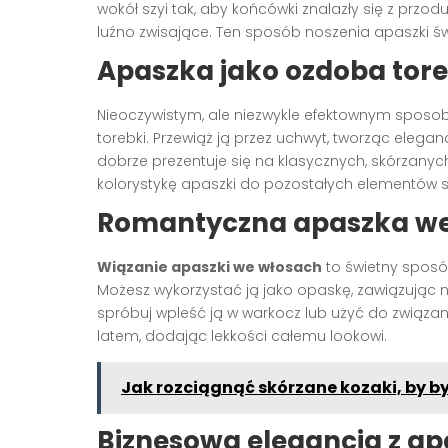
wokół szyi tak, aby końcówki znalazły się z przo
luźno zwisające. Ten sposób noszenia apaszki świ
Apaszka jako ozdoba tore
Nieoczywistym, ale niezwykle efektownym spos
torebki. Przewiąż ją przez uchwyt, tworząc elega
dobrze prezentuje się na klasycznych, skórzan
kolorystykę apaszki do pozostałych elementów sty
Romantyczna apaszka we
Wiązanie apaszki we włosach
to świetny sposó
Możesz wykorzystać ją jako opaskę, zawiązując na
spróbuj wpleść ją w warkocz lub użyć do związa
latem, dodając lekkości całemu lookowi.
Jak rozciągnąć skórzane kozaki, by 
Biznesowa elegancja z a