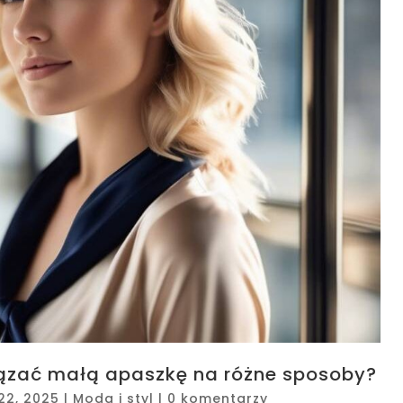
iązać małą apaszkę na różne sposoby?
22, 2025
|
Moda i styl
|
0 komentarzy