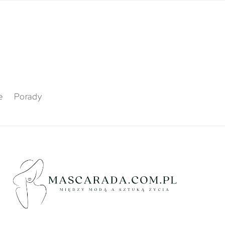
e
Porady