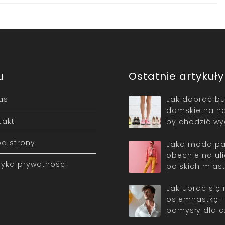
u
Ostatnie artykuły
as
Jak dobrać bu
damskie na ha
takt
by chodzić w
a strony
Jaka moda pa
obecnie na ul
ityka prywatności
polskich mias
Jak ubrać się 
osiemnastkę 
pomysły dla c