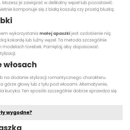
du. Możesz je zawiązać w delikatny węzeł lub pozostawić
etnie komponuje się z białą koszulą czy prostą bluzką.
bki
obem wykorzystania
małej apaszki
jest ozdobienie nią
ncką kokardę lub luźny węzeł. Ta metoda szczególnie
ych modelach torebek. Pamiętaj, aby dopasować
lizacji.
 włosach
b na dodanie stylizacji romantycznego charakteru.
 górze głowy lub z tyłu pod włosami. Alternatywnie,
nia kucyka. Ten sposób szczególnie dobrze sprawdza się
były wygodne?
paszką