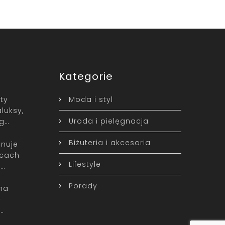
Kategorie
ty
Moda i styl
luksy,
Uroda i pielęgnacja
yg…
Biżuteria i akcesoria
nuje
icach
Lifestyle
t…
Porady
na
–
…