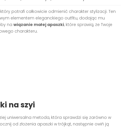
tóry potrafi całkowicie odmienić charakter stylizacji. Ten
zowym elementem eleganckiego outfitu, dodając mu
soby na
wiązanie małej apaszki
, które sprawią, że Twoje
kowego charakteru.
i na szyi
ziej uniwersalna metoda, która sprawdzi się zarówno w
ocznij od złożenia apaszki w trójkąt, następnie owiń ją