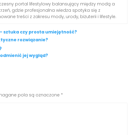
zesny portal lifestylowy balansujący między modą a
rzeń, gdzie profesjonalna wiedza spotyka się z
wane treści z zakresu mody, urody, biżuterii i lifestyle.
 – sztuka czy prosta umiejętność?
ktyczne rozwiązanie?
ę
 odmienić jej wygląd?
agane pola są oznaczone
*